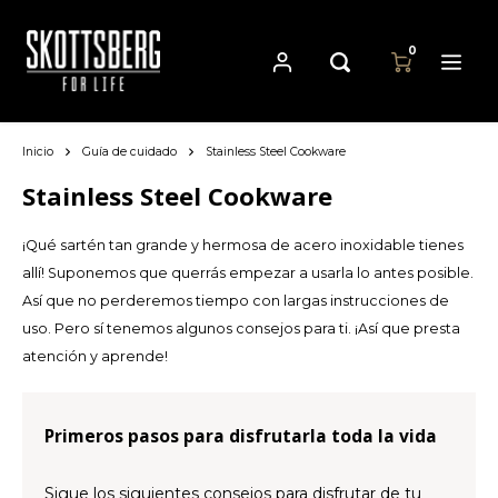
0
Inicio
Guía de cuidado
Stainless Steel Cookware
Hoofdmenu / sartenes
Hoofdmenu
Hoofdmenu
Sartenes
Moneda
Idioma
Stainless Steel Cookware
¡Qué sartén tan grande y hermosa de acero inoxidable tienes
Cast Iron Cookware
Nederlands
EUR
allí! Suponemos que querrás empezar a usarla lo antes posible.
Así que no perderemos tiempo con largas instrucciones de
Carbon Steel Cookware
Deutsch
uso. Pero sí tenemos algunos consejos para ti. ¡Así que presta
GBP
atención y aprende!
Stainless Steel Cookware
English
USD
Français
Primeros pasos para disfrutarla toda la vida
AUD
Español
Sigue los siguientes consejos para disfrutar de tu