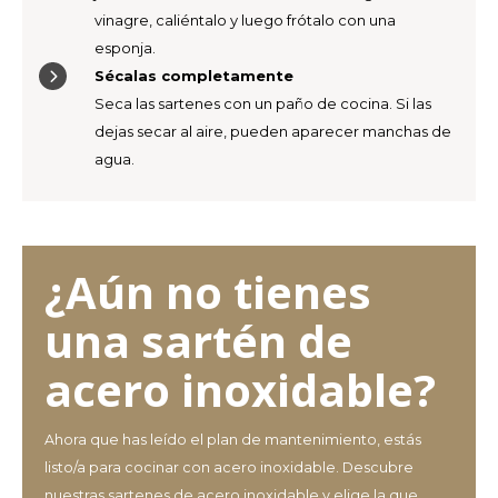
vinagre, caliéntalo y luego frótalo con una
esponja.
Sécalas completamente
Seca las sartenes con un paño de cocina. Si las
dejas secar al aire, pueden aparecer manchas de
agua.
¿Aún no tienes
una sartén de
acero inoxidable?
Ahora que has leído el plan de mantenimiento, estás
listo/a para cocinar con acero inoxidable. Descubre
nuestras
sartenes de acero inoxidable
y elige la que