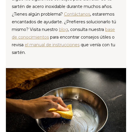
CAD
sartén de acero inoxidable durante muchos años.
¿Tienes algún problema?
Contáctanos
, estaremos
Polski
CHF
encantados de ayudarte. ¿Prefieres solucionarlo tú
mismo? Visita nuestro
blog
, consulta nuestra
base
INR
de conocimientos
para encontrar consejos útiles o
revisa
el manual de instrucciones
que venía con tu
JPY
sartén.
THB
CZK
DKK
ECS
HUF
KRW