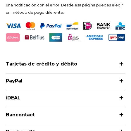
CAD
una notificación con el error. Desde esa página puedes elegir
un método de pago diferente.
Polski
CHF
INR
JPY
THB
Tarjetas de crédito y débito
CZK
PayPal
DKK
iDEAL
ECS
Bancontact
HUF
KRW