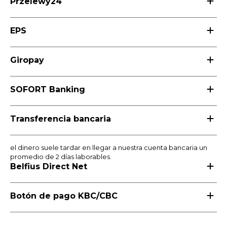
Przelewy24
LVL
EPS
MYR
Giropay
MXN
SOFORT Banking
NOK
Transferencia bancaria
PHP
el dinero suele tardar en llegar a nuestra cuenta bancaria un
PLN
promedio de 2 días laborables.
Belfius Direct Net
SGD
Botón de pago KBC/CBC
ZAR
SEK