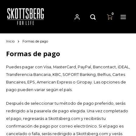
0
Inicio
Formas de pago
Hoofdmenu / sartenes
Hoofdmenu
Hoofdmenu
Sartenes
Moneda
Idioma
Formas de pago
Puedes pagar con Visa, MasterCard, PayPal, Bancontact, iDEAL,
Cast Iron Cookware
Nederlands
EUR
Transferencia Bancaria, KBC, SOFORT Banking, Belfius, Cartes
Bancaires, EPS, American Express o Giropay. Las opciones de
Carbon Steel Cookware
Deutsch
pago pueden variar según el país.
GBP
Stainless Steel Cookware
English
Después de seleccionar tu método de pago preferido, serás
USD
redirigido a la pasarela de pago elegida. Una vez completado
Français
el pago, regresarás a Skottsberg.com y recibirás tu
AUD
confirmación de pago por correo electrónico. Si el pago es
Español
cancelado o falla, serás redirigido a Skottsberg.com y verás