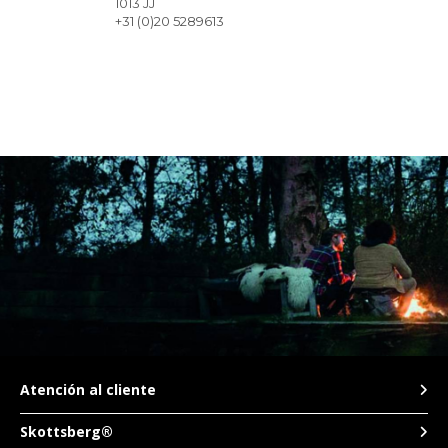
1013 JJ
+31 (0)20 5289613
TWD
Betsies Kookwinkel
6
UYU
Vismarkt 6
Utrecht
,
3511 KR
+31 (0)30 232 1933
Senses of Living
7
Smedenstraat 22
Deventer
,
7411 RC
+31 (0)570 617 678
Morsink Sfeervol Tafelen
8
Wemenstraat 6
Hengelo
,
7551 EX
+31 (0)74 291 7832
Atención al cliente
Van Manen aan Tafel
9
Hogewoerd 6
Leiden
,
2311 HM
+31 (0)71 513 9666
Skottsberg®