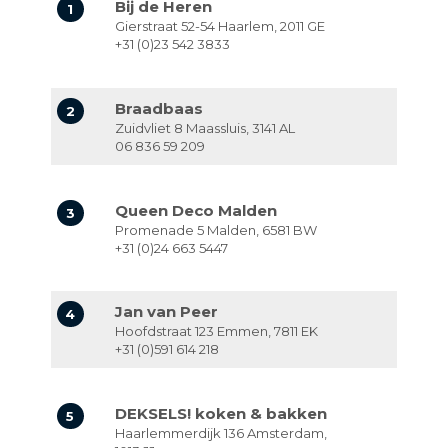
Bij de Heren
1
Gierstraat 52-54
Haarlem
,
2011 GE
+31 (0)23 542 3833
LVL
MYR
Braadbaas
2
Zuidvliet 8
Maassluis
,
3141 AL
MXN
06 836 59 209
NOK
Queen Deco Malden
3
Promenade 5
Malden
,
6581 BW
PHP
+31 (0)24 663 5447
PLN
Jan van Peer
4
Hoofdstraat 123
Emmen
,
7811 EK
SGD
+31 (0)591 614 218
ZAR
DEKSELS! koken & bakken
5
Haarlemmerdijk 136
Amsterdam
,
SEK