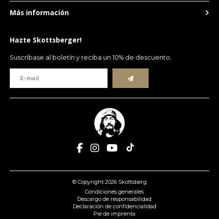
Más información
Meesterslijpers
10
Kinkerstraat 267-271
Amsterdam
,
Hazte Skottsberger!
1053 ES
+31 (0)20 612 2824
Suscríbase al boletín y reciba un 10% de descuento.
Hensbergen Serviezen
11
Parallelweg 4B
Sliedrecht
,
3364 AL
+31 (0) 184 411016
Grillman
12
Ulonų gatvė 2
Vilnius
,
08245
+370 633 11451
Kopp & Kanna
13
© Copyright 2026 Skottsberg
Storgatan 7
Vadstena
,
592 30
Condiciones generales
+46 143 292 91
Descargo de responsabilidad
Declaración de confidencialidad
Pie de imprenta