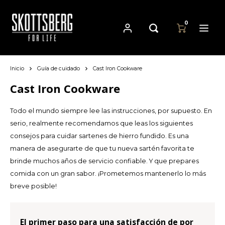
0
Inicio
Guía de cuidado
Cast Iron Cookware
Hoofdmenu / sartenes
Hoofdmenu
Hoofdmenu
Sartenes
Moneda
Idioma
Cast Iron Cookware
Todo el mundo siempre lee las instrucciones, por supuesto. En
Cast Iron Cookware
Nederlands
EUR
serio, realmente recomendamos que leas los siguientes
consejos para cuidar sartenes de hierro fundido. Es una
Carbon Steel Cookware
Deutsch
manera de asegurarte de que tu nueva sartén favorita te
GBP
brinde muchos años de servicio confiable. Y que prepares
Stainless Steel Cookware
English
comida con un gran sabor. ¡Prometemos mantenerlo lo más
USD
breve posible!
Français
AUD
Español
El primer paso para una satisfacción de por