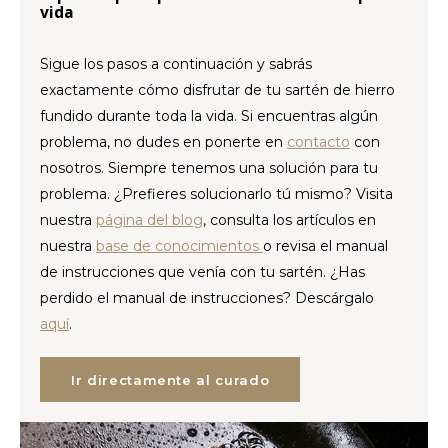
CAD
vida
Polski
CHF
Sigue
los
pasos
a
continuación
y
sabrás
exactamente
cómo
disfrutar
de
tu
sartén
de
hierro
INR
fundido
durante
toda
la
vida.
Si
encuentras
algún
problema,
no
dudes
en
ponerte
en
contacto
con
JPY
nosotros.
Siempre
tenemos
una
solución
para
tu
problema. ¿
Prefieres
solucionarlo
tú
mismo?
Visita
THB
nuestra
página
del
blog
,
consulta
los
artículos
en
nuestra
base
de
conocimientos
o
revisa
el
manual
CZK
de
instrucciones
que
venía
con
tu
sartén. ¿
Has
perdido
el
manual
de
instrucciones?
Descárgalo
DKK
aquí
.
ECS
Ir directamente al curado
HUF
KRW