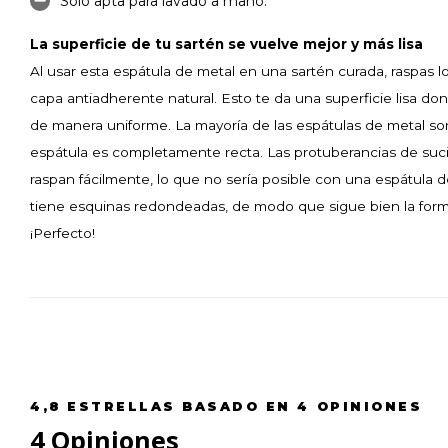
Solo apta para lavado a mano.
La superficie de tu sartén se vuelve mejor y más lisa
Al usar esta espátula de metal en una sartén curada, raspas l
capa antiadherente natural. Esto te da una superficie lisa d
de manera uniforme. La mayoría de las espátulas de metal son
espátula es completamente recta. Las protuberancias de suc
raspan fácilmente, lo que no sería posible con una espátula de
tiene esquinas redondeadas, de modo que sigue bien la forma
¡Perfecto!
4,8
ESTRELLAS BASADO EN
4
OPINIONES
4
Opiniones