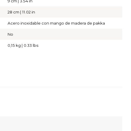
9 cm | 3.54 in
28 cm | 11.02 in
Acero inoxidable con mango de madera de pakka
No
0,15 kg | 0.33 lbs