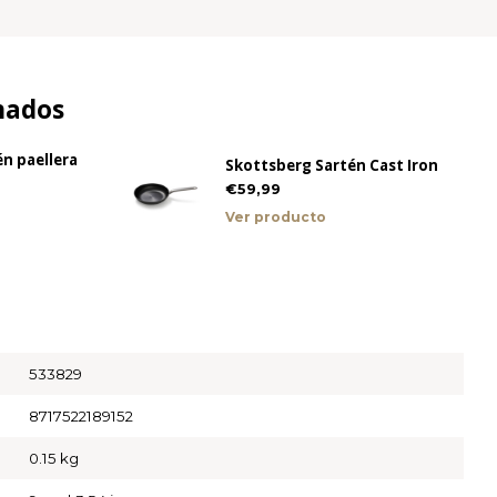
nados
n paellera
Skottsberg Sartén Cast Iron
€59,99
Ver producto
533829
8717522189152
0.15 kg