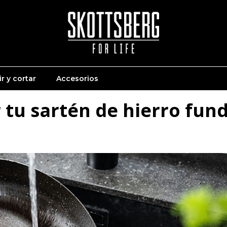
r y cortar
Accesorios
 tu sartén de hierro fun