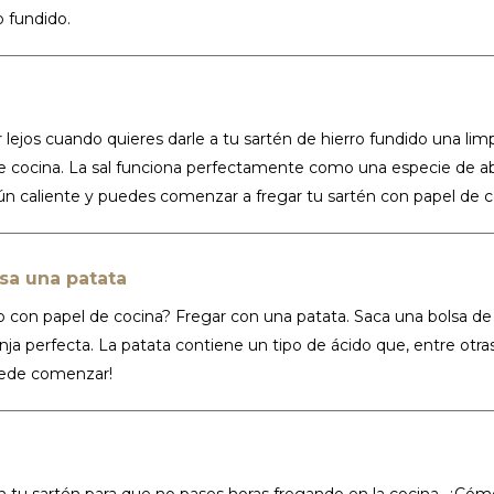
o fundido.
 lejos cuando quieres darle a tu sartén de hierro fundido una lim
de cocina. La sal funciona perfectamente como una especie de ab
ún caliente y puedes comenzar a fregar tu sartén con papel de c
sa una patata
o con papel de cocina? Fregar con una patata. Saca una bolsa de
ja perfecta. La patata contiene un tipo de ácido que, entre otra
puede comenzar!
n tu sartén para que no pases horas fregando en la cocina. ¿Cóm