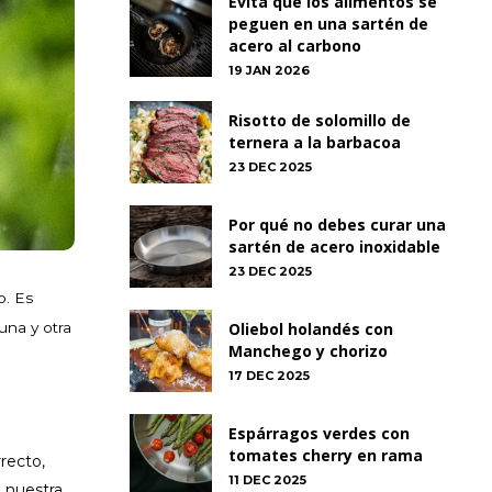
Evita que los alimentos se
peguen en una sartén de
acero al carbono
19 JAN 2026
Risotto de solomillo de
ternera a la barbacoa
23 DEC 2025
Por qué no debes curar una
sartén de acero inoxidable
23 DEC 2025
o. Es
Oliebol holandés con
una y otra
Manchego y chorizo
17 DEC 2025
Espárragos verdes con
tomates cherry en rama
recto,
11 DEC 2025
n nuestra