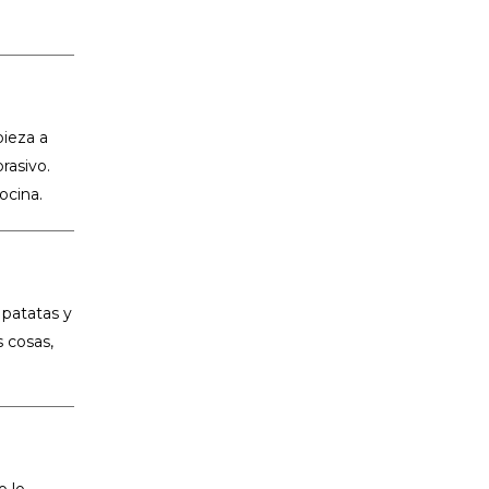
pieza a
rasivo.
ocina.
 patatas y
s cosas,
o lo