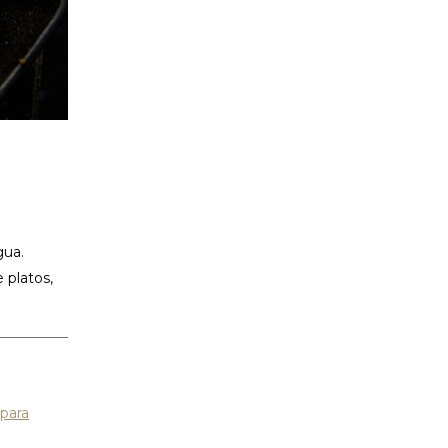
gua.
 platos,
 para