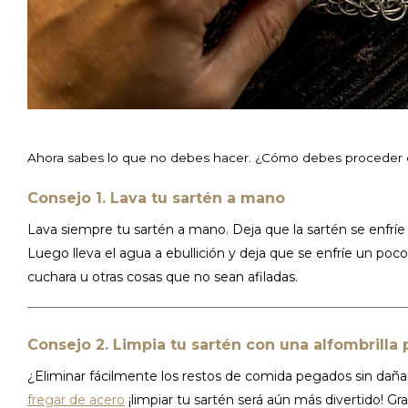
Ahora sabes lo que no debes hacer. ¿Cómo debes proceder 
Consejo 1. Lava tu sartén a mano
Lava siempre tu sartén a mano. Deja que la sartén se enfríe 
Luego lleva el agua a ebullición y deja que se enfríe un poco
cuchara u otras cosas que no sean afiladas.
Consejo 2. Limpia tu sartén con una alfombrilla 
¿Eliminar fácilmente los restos de comida pegados sin dañar
fregar de acero
¡limpiar tu sartén será aún más divertido! Grac