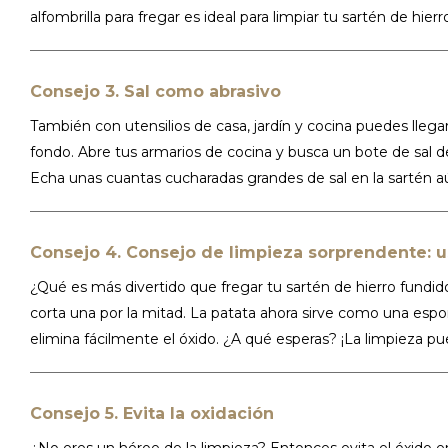
alfombrilla para fregar es ideal para limpiar tu sartén de hierr
Consejo 3. Sal como abrasivo
También con utensilios de casa, jardín y cocina puedes llegar
fondo. Abre tus armarios de cocina y busca un bote de sal 
Echa unas cuantas cucharadas grandes de sal en la sartén a
Consejo 4. Consejo de limpieza sorprendente: u
¿Qué es más divertido que fregar tu sartén de hierro fundid
corta una por la mitad. La patata ahora sirve como una espon
elimina fácilmente el óxido. ¿A qué esperas? ¡La limpieza 
Consejo 5. Evita la oxidación
¿No eres un héroe de la limpieza? Entonces evita el óxido e