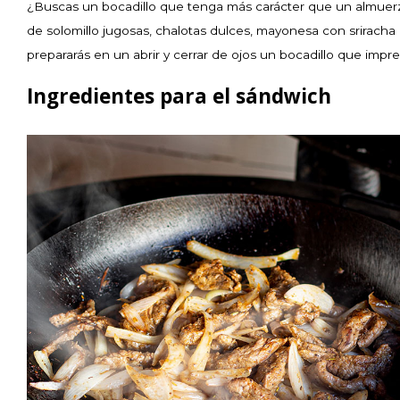
¿Buscas un bocadillo que tenga más carácter que un almuerz
de solomillo jugosas, chalotas dulces, mayonesa con srirach
prepararás en un abrir y cerrar de ojos un bocadillo que impre
Ingredientes para el sándwich