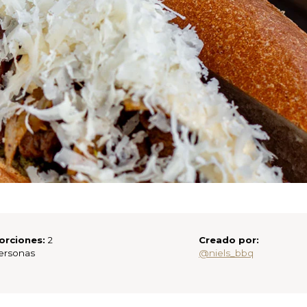
orciones:
2
Creado por:
ersonas
@niels_bbq