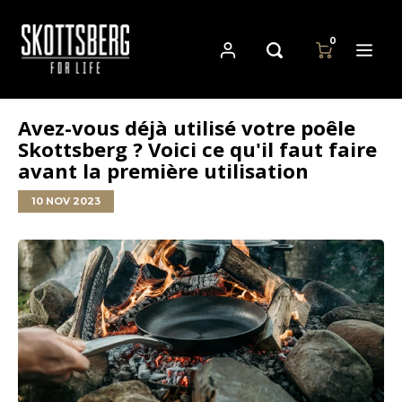
0
Avez-vous déjà utilisé votre poêle
Hoofdmenu / casseroles
Hoofdmenu
Hoofdmenu
Skottsberg ? Voici ce qu'il faut faire
Casseroles
Langue
Devise
avant la première utilisation
10 NOV 2023
Cast Iron Cookware
Nederlands
EUR
Carbon Steel Cookware
Deutsch
GBP
Stainless Steel Cookware
English
USD
Français
AUD