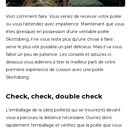
Español
CAD
Polski
CHF
Voici comment faire. Vous venez de recevoir votre poêle
ou vous l'attendez avec impatience. Maintenant que vous
INR
êtes (presque) en possession d'une véritable poêle
Skottsberg, il ne vous reste plus qu'une chose à faire :
JPY
servir le plus vite possible un plat délicieux. Mais il va vous
falloir un peu de patience. Les conseils et astuces ci-
THB
dessous vous aiderons à tirer le meilleur parti de votre
première expérience de cuisson avec une poêle
CZK
Skottsberg.
DKK
Check, check, double check
ECS
L'emballage de la (des) poêle(s) qui se trouve(nt) devant
HUF
vous a parcouru la distance nécessaire. Ouvrez donc
rapidement l'emballage et vérifiez que la poêle que vous
KRW