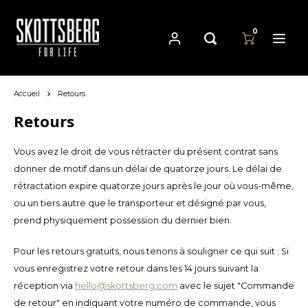
0
Accueil
Retours
Hoofdmenu / casseroles
Hoofdmenu
Hoofdmenu
Casseroles
Langue
Devise
Retours
Vous avez le droit de vous rétracter du présent contrat sans
Cast Iron Cookware
Nederlands
EUR
donner de motif dans un délai de quatorze jours. Le délai de
rétractation expire quatorze jours après le jour où vous-même,
Carbon Steel Cookware
Deutsch
ou un tiers autre que le transporteur et désigné par vous,
GBP
prend physiquement possession du dernier bien.
Stainless Steel Cookware
English
USD
Pour les retours gratuits, nous tenons à souligner ce qui suit : Si
Français
vous enregistrez votre retour dans les 14 jours suivant la
AUD
réception via
hello@skottsberg.com
avec le sujet "Commande
de retour" en indiquant votre numéro de commande, vous