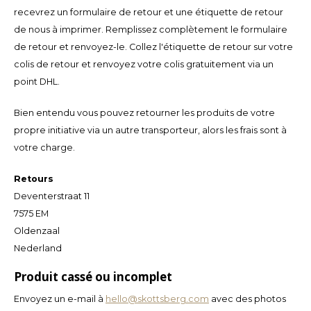
Español
CAD
recevrez un formulaire de retour et une étiquette de retour
de nous à imprimer. Remplissez complètement le formulaire
Polski
CHF
de retour et renvoyez-le. Collez l'étiquette de retour sur votre
colis de retour et renvoyez votre colis gratuitement via un
INR
point DHL.
JPY
Bien entendu vous pouvez retourner les produits de votre
propre initiative via un autre transporteur, alors les frais sont à
THB
votre charge.
CZK
Retours
Deventerstraat 11
DKK
7575 EM
Oldenzaal
ECS
Nederland
Produit cassé ou incomplet
HUF
Envoyez un e-mail à
hello@skottsberg.com
avec des photos
KRW