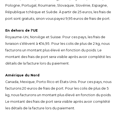
Español
CAD
Pologne, Portugal, Roumanie, Slovaquie, Slovénie, Espagne,
République tchèque et Suède. À partir de 25 euros, les frais de
Polski
CHF
port sont gratuits, sinon vous payez 9,95 euros de frais de port.
INR
En dehors de l'UE
Royaume-Uni, Norvège et Suisse. Pour ces pays, les frais de
JPY
livraison s’élèvent à €14,95 . Pour les colis de plus de 2 kg, nous
facturons un montant plus élevé en fonction du poids. Le
THB
montant des frais de port sera visible après avoir complété les
détails de la facture lors du paiement.
CZK
Amérique du Nord
DKK
Canada, Mexique, Porto Rico et États-Unis. Pour ces pays, nous
facturons 20 euros de frais de port. Pour les colis de plus de 5
ECS
kg, nous facturons un montant plus élevé en fonction du poids.
Le montant des frais de port sera visible après avoir complété
HUF
les détails de la facture lors du paiement.
KRW