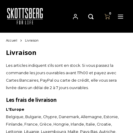
0
Accueil
Livraison
Hoofdmenu / casseroles
Hoofdmenu
Hoofdmenu
Casseroles
Langue
Devise
Livraison
Les articles indiquent s'ils sont en stock. Si vous passez la
Cast Iron Cookware
Nederlands
EUR
commande les jours ouvrables avant 17h00 et payez avec
Cartes Bancaires, PayPal ou carte de crédit, elle vous sera
Carbon Steel Cookware
Deutsch
livrée dans un délai de 2 à 7 jours ouvrables.
GBP
Stainless Steel Cookware
English
Les frais de livraison
USD
L'Europe
Français
Belgique, Bulgarie, Chypre, Danemark, Allemagne, Estonie,
AUD
Finlande, France, Grèce, Hongrie, Irlande, Italie, Croatie,
Lettonie, Lituanie, Luxembourg, Malte, Pays-Bas, Autriche,