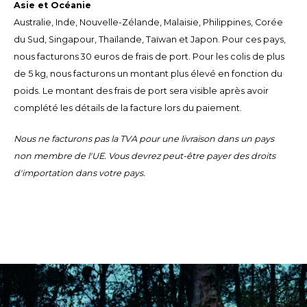
Asie et Océanie
Australie, Inde, Nouvelle-Zélande, Malaisie, Philippines, Corée
LVL
du Sud, Singapour, Thaïlande, Taïwan et Japon. Pour ces pays,
nous facturons 30 euros de frais de port. Pour les colis de plus
MYR
de 5 kg, nous facturons un montant plus élevé en fonction du
poids. Le montant des frais de port sera visible après avoir
MXN
complété les détails de la facture lors du paiement.
NOK
Nous ne facturons pas la TVA pour une livraison dans un pays
non membre de l'UE. Vous devrez peut-être payer des droits
PHP
d'importation dans votre pays.
PLN
SGD
ZAR
SEK