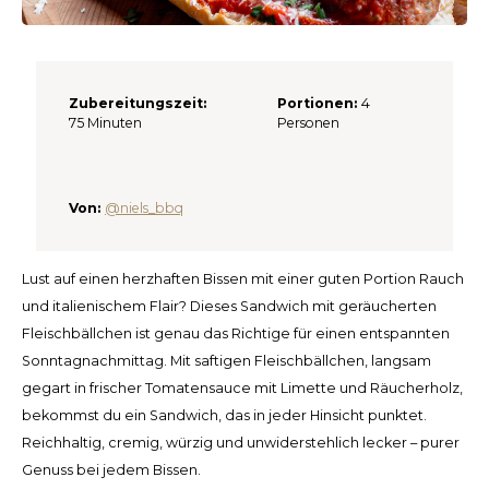
Español
CAD
Polski
CHF
Zubereitungszeit:
Portionen:
4
INR
75 Minuten
Personen
JPY
Von:
@niels_bbq
THB
CZK
Lust auf einen herzhaften Bissen mit einer guten Portion Rauch
und italienischem Flair? Dieses Sandwich mit geräucherten
DKK
Fleischbällchen ist genau das Richtige für einen entspannten
Sonntagnachmittag. Mit saftigen Fleischbällchen, langsam
ECS
gegart in frischer Tomatensauce mit Limette und Räucherholz,
bekommst du ein Sandwich, das in jeder Hinsicht punktet.
HUF
Reichhaltig, cremig, würzig und unwiderstehlich lecker – purer
Genuss bei jedem Bissen.
KRW