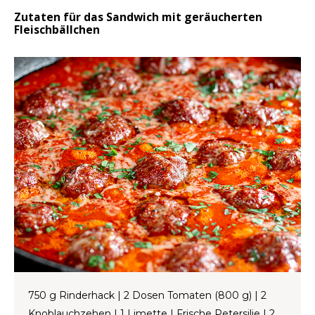
Zutaten für das Sandwich mit geräucherten
Fleischbällchen
LVL
MYR
MXN
NOK
PHP
PLN
SGD
ZAR
750 g Rinderhack | 2 Dosen Tomaten (800 g) | 2
SEK
Knoblauchzehen | 1 Limette | Frische Petersilie | 2