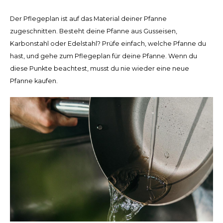
Español
CAD
Der Pflegeplan ist auf das Material deiner Pfanne
Polski
CHF
zugeschnitten. Besteht deine Pfanne aus Gusseisen,
Karbonstahl oder Edelstahl? Prüfe einfach, welche Pfanne du
INR
hast, und gehe zum Pflegeplan für deine Pfanne. Wenn du
diese Punkte beachtest, musst du nie wieder eine neue
JPY
Pfanne kaufen.
THB
CZK
DKK
ECS
HUF
KRW