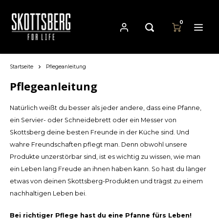
0
Startseite
Pflegeanleitung
Hoofdmenu / pfannen
Hoofdmenu
Hoofdmenu
Währung
Pfannen
Sprache
Pflegeanleitung
Natürlich weißt du besser als jeder andere, dass eine Pfanne,
Cast Iron Cookware
Nederlands
EUR
ein Servier- oder Schneidebrett oder ein Messer von
Skottsberg deine besten Freunde in der Küche sind. Und
Carbon Steel Cookware
Deutsch
wahre Freundschaften pflegt man. Denn obwohl unsere
GBP
Produkte unzerstörbar sind, ist es wichtig zu wissen, wie man
Stainless Steel Cookware
ein Leben lang Freude an ihnen haben kann. So hast du länger
English
USD
etwas von deinen Skottsberg-Produkten und trägst zu einem
nachhaltigen Leben bei.
Français
AUD
Bei richtiger Pflege hast du eine Pfanne fürs Leben!