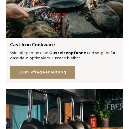
TWD
UYU
Cast Iron Cookware
Wie pflegt man eine
Gusseisenpfanne
und sorgt dafür,
dass sie in optimalem Zustand bleibt?
Zum Pflegeanleitung