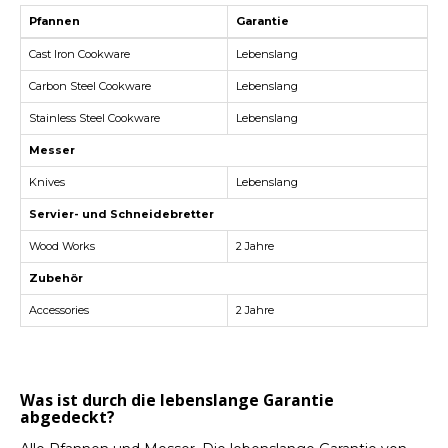
Español
CAD
Pfannen
Garantie
Polski
CHF
Cast Iron Cookware
Lebenslang
Carbon Steel Cookware
Lebenslang
INR
Stainless Steel Cookware
Lebenslang
Messer
JPY
Knives
Lebenslang
THB
Servier- und Schneidebretter
Wood Works
2 Jahre
CZK
Zubehör
DKK
Accessories
2 Jahre
ECS
HUF
Was ist durch die lebenslange Garantie
abgedeckt?
KRW