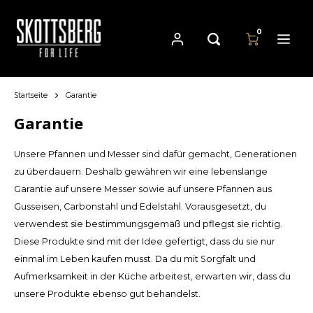
0
Startseite
Garantie
Hoofdmenu / pfannen
Hoofdmenu
Hoofdmenu
Währung
Pfannen
Sprache
Garantie
Unsere Pfannen und Messer sind dafür gemacht, Generationen
Cast Iron Cookware
Nederlands
EUR
zu überdauern. Deshalb gewähren wir eine lebenslange
Garantie auf unsere Messer sowie auf unsere Pfannen aus
Carbon Steel Cookware
Deutsch
Gusseisen, Carbonstahl und Edelstahl. Vorausgesetzt, du
GBP
verwendest sie bestimmungsgemäß und pflegst sie richtig.
Stainless Steel Cookware
Diese Produkte sind mit der Idee gefertigt, dass du sie nur
English
USD
einmal im Leben kaufen musst. Da du mit Sorgfalt und
Aufmerksamkeit in der Küche arbeitest, erwarten wir, dass du
Français
AUD
unsere Produkte ebenso gut behandelst.