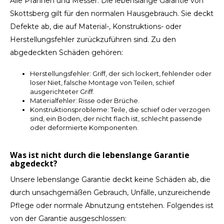
Alle Pfannen und Messer. Die lebenslange Garantie von
Skottsberg gilt für den normalen Hausgebrauch. Sie deckt
LVL
Defekte ab, die auf Material-, Konstruktions- oder
Herstellungsfehler zurückzuführen sind. Zu den
MYR
abgedeckten Schäden gehören:
MXN
Herstellungsfehler: Griff, der sich lockert, fehlender oder
loser Niet, falsche Montage von Teilen, schief
ausgerichteter Griff.
NOK
Materialfehler: Risse oder Brüche.
Konstruktionsprobleme: Teile, die schief oder verzogen
sind, ein Boden, der nicht flach ist, schlecht passende
PHP
oder deformierte Komponenten.
PLN
Was ist nicht durch die lebenslange Garantie
abgedeckt?
SGD
Unsere lebenslange Garantie deckt keine Schäden ab, die
durch unsachgemäßen Gebrauch, Unfälle, unzureichende
ZAR
Pflege oder normale Abnutzung entstehen. Folgendes ist
von der Garantie ausgeschlossen:
SEK