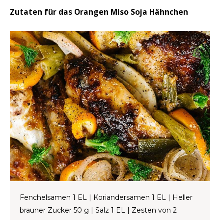
Zutaten für das Orangen Miso Soja Hähnchen
LVL
MYR
MXN
NOK
PHP
PLN
SGD
ZAR
Fenchelsamen 1 EL | Koriandersamen 1 EL | Heller
brauner Zucker 50 g | Salz 1 EL | Zesten von 2
SEK