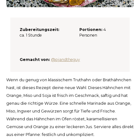
Español
CAD
Polski
CHF
Zubereitungszeit:
Portionen:
4
INR
ca. 1 Stunde
Personen
JPY
Gemacht von:
@pjandtheguy
THB
CZK
Wenn du genug von klassischem Truthahn oder Brathähnchen
hast, ist dieses Rezept deine neue Wahl. Dieses Hähnchen mit
DKK
Orange, Miso und Soja ist frisch im Geschmack, saftig und hat
genau die richtige Würze. Eine schnelle Marinade aus Orange,
ECS
Miso, Ingwer und Gewürzen sorgt für Tiefe und Frische.
Während das Hähnchen im Ofen röstet, karamellisieren
HUF
Gemüse und Orange zu einer leckeren Jus. Serviere alles direkt
aus einer Pfanne: festlich und unkompliziert.
KRW