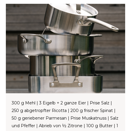
LVL
MYR
MXN
NOK
PHP
PLN
SGD
300 g Mehl | 3 Eigelb + 2 ganze Eier | Prise Salz |
250 g abgetropfter Ricotta | 200 g frischer Spinat |
ZAR
50 g geriebener Parmesan | Prise Muskatnuss | Salz
und Pfeffer | Abrieb von ½ Zitrone | 100 g Butter | 1
SEK