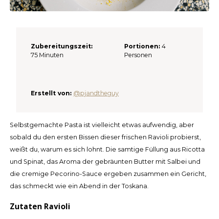
Español
CAD
Polski
CHF
Zubereitungszeit:
Portionen:
4
INR
75 Minuten
Personen
JPY
Erstellt von:
@pjandtheguy
THB
CZK
Selbstgemachte Pasta ist vielleicht etwas aufwendig, aber
sobald du den ersten Bissen dieser frischen Ravioli probierst,
DKK
weißt du, warum es sich lohnt. Die samtige Füllung aus Ricotta
und Spinat, das Aroma der gebräunten Butter mit Salbei und
ECS
die cremige Pecorino-Sauce ergeben zusammen ein Gericht,
das schmeckt wie ein Abend in der Toskana.
HUF
Zutaten Ravioli
KRW