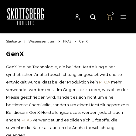
0
Startseite
Wissenszentrum
PFAS
GenX
Hoofdmenu / pfannen
Hoofdmenu
Hoofdmenu
Währung
Pfannen
Sprache
GenX
GenX ist eine Technologie, die bei der Herstellung einer
Cast Iron Cookware
Nederlands
EUR
synthetischen Antihaftbeschichtung eingesetzt wird und so
entwickelt wurde, dass bei der Produktion kein
PFOA
mehr
Carbon Steel Cookware
Deutsch
verwendet werden muss. Im Gegensatz zu dem, was oft in der
GBP
Presse geschrieben wird, handelt es sich nicht um eine
Stainless Steel Cookware
bestimmte Chemikalie, sondern um einen Herstellungsprozess.
English
USD
Bei diesem GenX-Herstellungsprozess werden jedoch auch
andere
PFAS
verwendet und es bilden sich Giftstoffe, die
Français
AUD
sowohl in die Natur als auch in die Antihaftbeschichtung
gelangen.