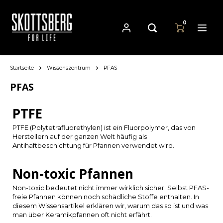
0
Startseite
Wissenszentrum
PFAS
Hoofdmenu / pfannen
Hoofdmenu
Hoofdmenu
Währung
Pfannen
Sprache
PFAS
PTFE
Cast Iron Cookware
Nederlands
EUR
PTFE (Polytetrafluorethylen) ist ein Fluorpolymer, das von
Herstellern auf der ganzen Welt häufig als
Carbon Steel Cookware
Deutsch
Antihaftbeschichtung für Pfannen verwendet wird.
GBP
Stainless Steel Cookware
Non-toxic Pfannen
English
USD
Non-toxic bedeutet nicht immer wirklich sicher. Selbst PFAS-
freie Pfannen können noch schädliche Stoffe enthalten. In
Français
AUD
diesem Wissensartikel erklären wir, warum das so ist und was
man über Keramikpfannen oft nicht erfährt.