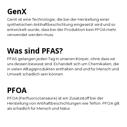
Español
CAD
GenX
Polski
CHF
GenX ist eine Technologie, die bei der Herstellung einer
synthetischen Antihaftbeschichtung eingesetzt wird und so
INR
entwickelt wurde, dass bei der Produktion kein PFOA mehr
verwendet werden muss.
JPY
Was sind PFAS?
THB
PFAS gelangen jeden Tag in unseren Körper, ohne dass wir
uns dessen bewusst sind. Es handelt sich um Chemikalien, die
in vielen Alltagsprodukten enthalten sind und für Mensch und
CZK
Umwelt schädlich sein können.
DKK
PFOA
PFOA (Perfluoroctansäure) ist ein Zusatzstoff bei der
ECS
Herstellung von Antihaftbeschichtungen wie Teflon. PFOA gilt
als schädlich für Mensch und Natur.
HUF
KRW