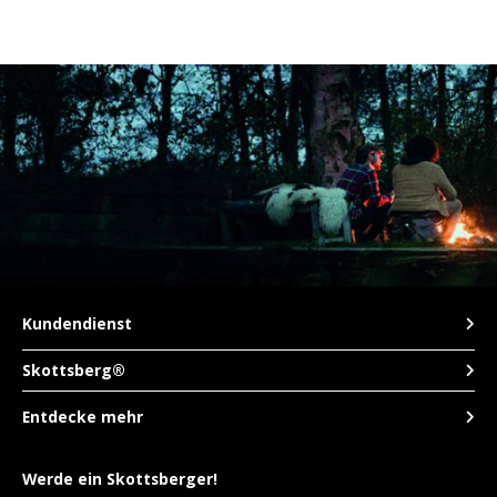
LVL
MYR
MXN
NOK
PHP
Kundendienst
PLN
Skottsberg®
SGD
Entdecke mehr
ZAR
Werde ein Skottsberger!
SEK