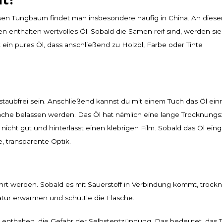
en Tungbaum findet man insbesondere häufig in China. An die
 enthalten wertvolles Öl. Sobald die Samen reif sind, werden sie
t ein pures Öl, dass anschließend zu Holzöl, Farbe oder Tinte
aubfrei sein. Anschließend kannst du mit einem Tuch das Öl einr
che belassen werden. Das Öl hat nämlich eine lange Trocknungsz
 nicht gut und hinterlässt einen klebrigen Film. Sobald das Öl ei
e, transparente Optik.
t werden. Sobald es mit Sauerstoff in Verbindung kommt, trockn
atur erwärmen und schüttle die Flasche.
 enthalten, die Gefahr der Selbstentzündung. Das bedeutet, das