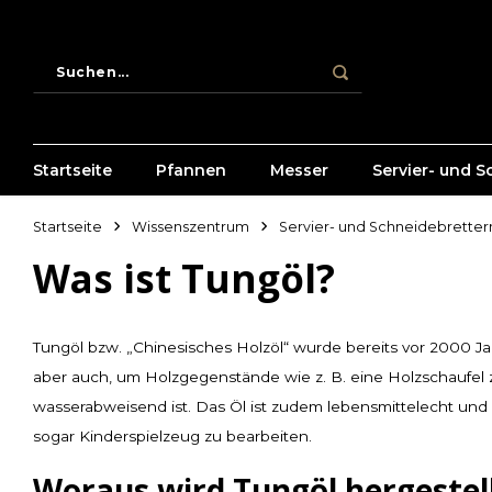
Startseite
Pfannen
Messer
Servier- und S
Startseite
Wissenszentrum
Servier- und Schneidebretter
Was ist Tungöl?
Tungöl bzw. „Chinesisches Holzöl“ wurde bereits vor 2000 Ja
aber auch, um Holzgegenstände wie z. B. eine Holzschaufel zu
wasserabweisend ist. Das Öl ist zudem lebensmittelecht un
sogar Kinderspielzeug zu bearbeiten.
Woraus wird Tungöl hergestel