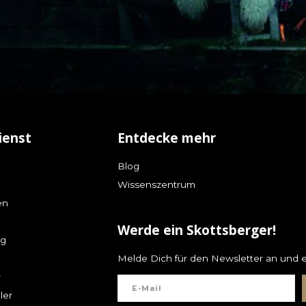
ienst
Entdecke mehr
Blog
Wissenszentrum
en
Werde ein Skottsberger!
ng
Melde Dich für den Newsletter an und e
r
ler