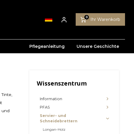
0
Ihr Warenkorb
Pflegeanleitung
Unsere Geschichte
Wissenszentrum
Tinte,
Information
it
PFAS
l und
Servier- und
Schneidebrettern
Longan-Holz