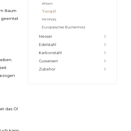
Ahorn
sem Baum
Tungöl
 geerntet
Hirnholz
Europäisches Buchenholz
Messer
Edelstahl
Karbonstahl
eiben.
Gusseisen
eit.
Zubehör
ngezogen
et das Öl
 Tuch kann