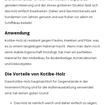
Español
CAD
geraden Maserung und der etwas gröberen Struktur lässt sich
das Holz einfach bearbeiten. Daher wird das Holz bereits seit
Polski
CHF
hunderten von Jahren genutzt und war früher vor allem im
Schiffsbau beliebt.
INR
Anwendung
JPY
Kotibe-Holz ist resistent gegen Fäulnis, Insekten und Pilze, was
es zu einem langlebigen Material macht. Wenn man dann noch
THB
seine stabile Eigenschaft hinzufügt, hat man ein perfektes
Material für den Möbelbau, für Bodenbeläge, Konstruktionen
CZK
und Dekoobjekte.
DKK
Die Vorteile von Kotibe-Holz
ECS
Dass Kotibe-Holz hauptsächlich für Gegenstände in der
Inneneinrichtung und für die Außenausstattung verwendet
HUF
wird, hat seinen guten Grund:
Das Holz ist nämlich weich und daher einfach zu sägen,
KRW