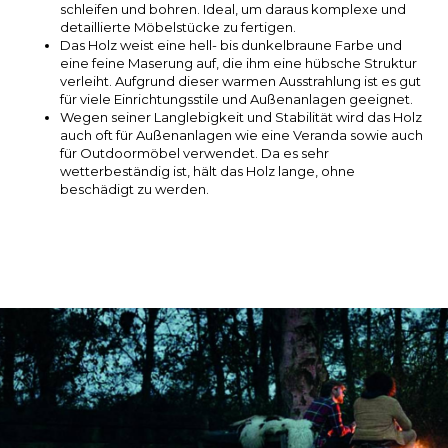
schleifen und bohren. Ideal, um daraus komplexe und
detaillierte Möbelstücke zu fertigen.
Das Holz weist eine hell- bis dunkelbraune Farbe und
LVL
eine feine Maserung auf, die ihm eine hübsche Struktur
verleiht. Aufgrund dieser warmen Ausstrahlung ist es gut
MYR
für viele Einrichtungsstile und Außenanlagen geeignet.
Wegen seiner Langlebigkeit und Stabilität wird das Holz
auch oft für Außenanlagen wie eine Veranda sowie auch
MXN
für Outdoormöbel verwendet. Da es sehr
wetterbeständig ist, hält das Holz lange, ohne
beschädigt zu werden.
NOK
PHP
PLN
SGD
ZAR
SEK