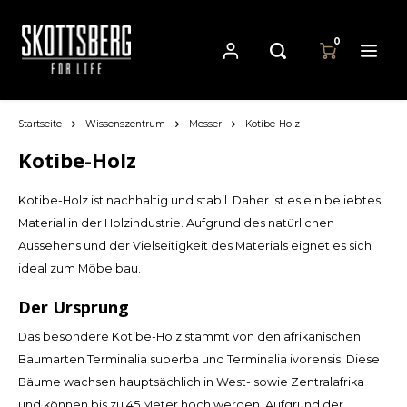
0
Startseite
Wissenszentrum
Messer
Kotibe-Holz
Hoofdmenu / pfannen
Hoofdmenu
Hoofdmenu
Währung
Pfannen
Sprache
Kotibe-Holz
Kotibe-Holz ist nachhaltig und stabil. Daher ist es ein beliebtes
Cast Iron Cookware
Nederlands
EUR
Material in der Holzindustrie. Aufgrund des natürlichen
Aussehens und der Vielseitigkeit des Materials eignet es sich
Carbon Steel Cookware
Deutsch
ideal zum Möbelbau.
GBP
Stainless Steel Cookware
Der Ursprung
English
USD
Das besondere Kotibe-Holz stammt von den afrikanischen
Baumarten Terminalia superba und Terminalia ivorensis. Diese
Français
AUD
Bäume wachsen hauptsächlich in West- sowie Zentralafrika
und können bis zu 45 Meter hoch werden. Aufgrund der