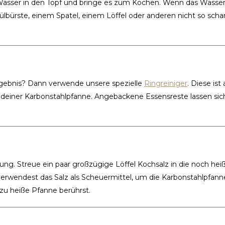
 Wasser in den Topf und bringe es zum Kochen. Wenn das Wasse
Spülbürste, einem Spatel, einem Löffel oder anderen nicht so scha
Ergebnis? Dann verwende unsere spezielle
Ringreiniger
. Diese ist
g deiner Karbonstahlpfanne. Angebackene Essensreste lassen sich
sung. Streue ein paar großzügige Löffel Kochsalz in die noch hei
rwendest das Salz als Scheuermittel, um die Karbonstahlpfann
 zu heiße Pfanne berührst.