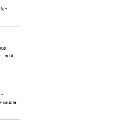
r
rfen
 aus
 leicht
ße
e sauber