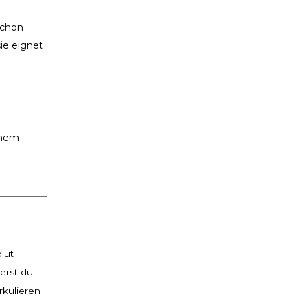
schon
sie eignet
inem
lut
erst du
rkulieren