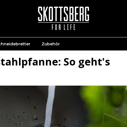
chneidebretter
Zubehör
tahlpfanne: So geht's