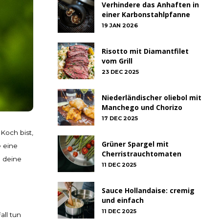
Verhindere das Anhaften in
einer Karbonstahlpfanne
19 JAN 2026
Risotto mit Diamantfilet
vom Grill
23 DEC 2025
Niederländischer oliebol mit
Manchego und Chorizo
17 DEC 2025
Koch bist,
Grüner Spargel mit
e eine
Cherristrauchtomaten
 deine
11 DEC 2025
Sauce Hollandaise: cremig
und einfach
11 DEC 2025
all tun