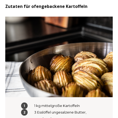
Zutaten für ofengebackene Kartoffeln
LVL
MYR
MXN
NOK
PHP
PLN
SGD
ZAR
1 kg mittelgroße Kartoffeln
3 Esslöffel ungesalzene Butter,
SEK