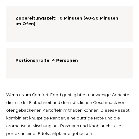
Español
CAD
Polski
CHF
Zubereitungszeit:
10 Minuten (40-50 Minuten
im Ofen)
INR
JPY
Portionsgröße:
4 Personen
THB
CZK
DKK
Wenn es um Comfort-Food geht, gibt es nur wenige Gerichte,
die mit der Einfachheit und dem köstlichen Geschmack von
ECS
ofengebackenen Kartoffeln mithalten können. Dieses Rezept
kombiniert knusprige Ränder, eine buttrige Note und die
HUF
aromatische Mischung aus Rosmarin und Knoblauch – alles
perfekt in einer Edelstahlpfanne gebacken.
KRW