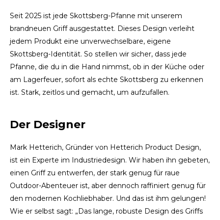
Español
CAD
Seit 2025 ist jede Skottsberg-Pfanne mit unserem
Polski
CHF
brandneuen Griff ausgestattet. Dieses Design verleiht
jedem Produkt eine unverwechselbare, eigene
INR
Skottsberg-Identität. So stellen wir sicher, dass jede
Pfanne, die du in die Hand nimmst, ob in der Küche oder
JPY
am Lagerfeuer, sofort als echte Skottsberg zu erkennen
ist. Stark, zeitlos und gemacht, um aufzufallen.
THB
Der Designer
CZK
DKK
Mark Hetterich, Gründer von Hetterich Product Design,
ist ein Experte im Industriedesign. Wir haben ihn gebeten,
ECS
einen Griff zu entwerfen, der stark genug für raue
Outdoor-Abenteuer ist, aber dennoch raffiniert genug für
HUF
den modernen Kochliebhaber. Und das ist ihm gelungen!
Wie er selbst sagt: „Das lange, robuste Design des Griffs
KRW