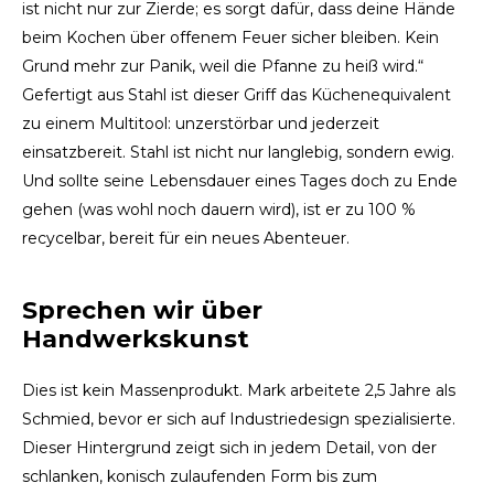
ist nicht nur zur Zierde; es sorgt dafür, dass deine Hände
beim Kochen über offenem Feuer sicher bleiben. Kein
LVL
Grund mehr zur Panik, weil die Pfanne zu heiß wird.“
Gefertigt aus Stahl ist dieser Griff das Küchenequivalent
MYR
zu einem Multitool: unzerstörbar und jederzeit
einsatzbereit. Stahl ist nicht nur langlebig, sondern ewig.
MXN
Und sollte seine Lebensdauer eines Tages doch zu Ende
gehen (was wohl noch dauern wird), ist er zu 100 %
NOK
recycelbar, bereit für ein neues Abenteuer.
PHP
Sprechen wir über
PLN
Handwerkskunst
SGD
Dies ist kein Massenprodukt. Mark arbeitete 2,5 Jahre als
Schmied, bevor er sich auf Industriedesign spezialisierte.
ZAR
Dieser Hintergrund zeigt sich in jedem Detail, von der
schlanken, konisch zulaufenden Form bis zum
SEK