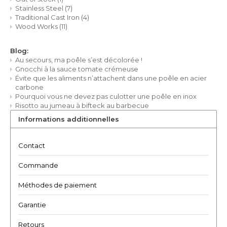
Stainless Steel
(7)
Traditional Cast Iron
(4)
TWD
Wood Works
(11)
UYU
Blog:
Au secours, ma poêle s’est décolorée !
Gnocchi à la sauce tomate crémeuse
Évite que les aliments n’attachent dans une poêle en acier
carbone
Pourquoi vous ne devez pas culotter une poêle en inox
Risotto au jumeau à bifteck au barbecue
Informations additionnelles
Contact
Commande
Méthodes de paiement
Garantie
Retours