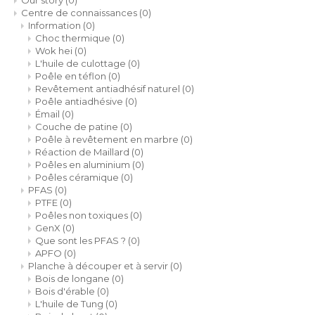
Our story
(0)
Español
CAD
Centre de connaissances
(0)
Information
(0)
Polski
CHF
Choc thermique
(0)
Wok hei
(0)
L'huile de culottage
(0)
INR
Poêle en téflon
(0)
Revêtement antiadhésif naturel
(0)
Poêle antiadhésive
(0)
JPY
Émail
(0)
Couche de patine
(0)
Poêle à revêtement en marbre
(0)
THB
Réaction de Maillard
(0)
Poêles en aluminium
(0)
CZK
Poêles céramique
(0)
PFAS
(0)
PTFE
(0)
DKK
Poêles non toxiques
(0)
GenX
(0)
Que sont les PFAS ?
(0)
ECS
APFO
(0)
Planche à découper et à servir
(0)
Bois de longane
(0)
HUF
Bois d'érable
(0)
L'huile de Tung
(0)
KRW