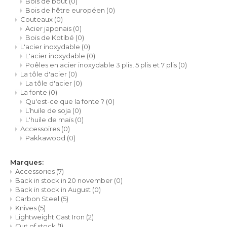
Bois de bout
(0)
Bois de hêtre européen
(0)
Couteaux
(0)
LVL
Acier japonais
(0)
Bois de Kotibé
(0)
L'acier inoxydable
(0)
MYR
L'acier inoxydable
(0)
Poêles en acier inoxydable 3 plis, 5 plis et 7 plis
(0)
MXN
La tôle d'acier
(0)
La tôle d'acier
(0)
La fonte
(0)
NOK
Qu'est-ce que la fonte ?
(0)
L’huile de soja
(0)
L'huile de maïs
(0)
PHP
Accessoires
(0)
Pakkawood
(0)
PLN
Marques:
Accessories
(7)
SGD
Back in stock in 20 november
(0)
Back in stock in August
(0)
ZAR
Carbon Steel
(5)
Knives
(5)
Lightweight Cast Iron
(2)
SEK
Out of stock
(1)