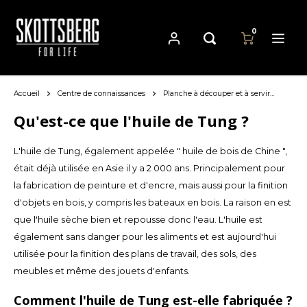
0
Accueil
Centre de connaissances
Planche à découper et à servir
L'hui
Hoofdmenu / casseroles
Hoofdmenu
Hoofdmenu
Casseroles
Langue
Devise
Qu'est-ce que l'huile de Tung ?
L'huile de Tung, également appelée " huile de bois de Chine ",
Cast Iron Cookware
Nederlands
EUR
était déjà utilisée en Asie il y a 2 000 ans. Principalement pour
la fabrication de peinture et d'encre, mais aussi pour la finition
Carbon Steel Cookware
Deutsch
d'objets en bois, y compris les bateaux en bois. La raison en est
GBP
que l'huile sèche bien et repousse donc l'eau. L'huile est
Stainless Steel Cookware
English
également sans danger pour les aliments et est aujourd'hui
USD
utilisée pour la finition des plans de travail, des sols, des
Français
meubles et même des jouets d'enfants.
AUD
Comment l'huile de Tung est-elle fabriquée ?