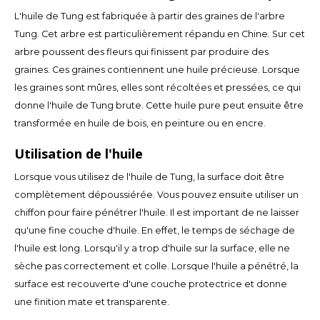
Español
CAD
L'huile de Tung est fabriquée à partir des graines de l'arbre
Tung. Cet arbre est particulièrement répandu en Chine. Sur cet
Polski
CHF
arbre poussent des fleurs qui finissent par produire des
graines. Ces graines contiennent une huile précieuse. Lorsque
INR
les graines sont mûres, elles sont récoltées et pressées, ce qui
donne l'huile de Tung brute. Cette huile pure peut ensuite être
JPY
transformée en huile de bois, en peinture ou en encre.
THB
Utilisation de l'huile
Lorsque vous utilisez de l'huile de Tung, la surface doit être
CZK
complètement dépoussiérée. Vous pouvez ensuite utiliser un
chiffon pour faire pénétrer l'huile. Il est important de ne laisser
DKK
qu'une fine couche d'huile. En effet, le temps de séchage de
ECS
l'huile est long. Lorsqu'il y a trop d'huile sur la surface, elle ne
sèche pas correctement et colle. Lorsque l'huile a pénétré, la
HUF
surface est recouverte d'une couche protectrice et donne
une finition mate et transparente.
KRW