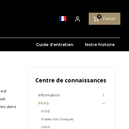
0
Panier
Guide d'entretien
Notre histoire
Centre de connaissances
 est
Information
ssé
PFAS
ives dans
PTFE
Poêles non toxiques
GenX