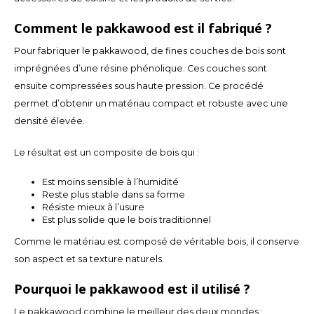
Español
CAD
Comment le pakkawood est il fabriqué ?
Polski
CHF
Pour fabriquer le pakkawood, de fines couches de bois sont
imprégnées d’une résine phénolique. Ces couches sont
INR
ensuite compressées sous haute pression. Ce procédé
permet d’obtenir un matériau compact et robuste avec une
JPY
densité élevée.
THB
Le résultat est un composite de bois qui :
CZK
Est moins sensible à l’humidité
Reste plus stable dans sa forme
Résiste mieux à l’usure
DKK
Est plus solide que le bois traditionnel
Comme le matériau est composé de véritable bois, il conserve
ECS
son aspect et sa texture naturels.
HUF
Pourquoi le pakkawood est il utilisé ?
Le pakkawood combine le meilleur des deux mondes :
KRW