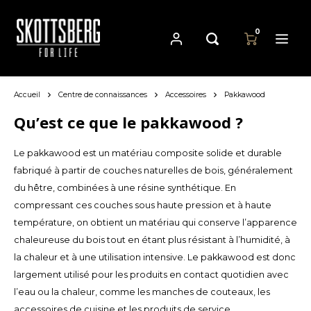
0
Accueil
Centre de connaissances
Accessoires
Pakkawood
Hoofdmenu / casseroles
Hoofdmenu
Hoofdmenu
Casseroles
Langue
Devise
Qu’est ce que le pakkawood ?
Le pakkawood est un matériau composite solide et durable
Cast Iron Cookware
Nederlands
EUR
fabriqué à partir de couches naturelles de bois, généralement
du hêtre, combinées à une résine synthétique. En
Carbon Steel Cookware
Deutsch
compressant ces couches sous haute pression et à haute
GBP
température, on obtient un matériau qui conserve l’apparence
Stainless Steel Cookware
English
chaleureuse du bois tout en étant plus résistant à l’humidité, à
USD
la chaleur et à une utilisation intensive. Le pakkawood est donc
Français
largement utilisé pour les produits en contact quotidien avec
AUD
l’eau ou la chaleur, comme les manches de couteaux, les
accessoires de cuisine et les produits de service.