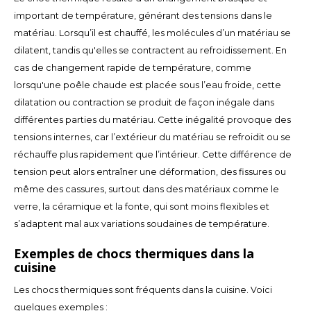
Español
CAD
important de température, générant des tensions dans le
matériau. Lorsqu’il est chauffé, les molécules d’un matériau se
Polski
CHF
dilatent, tandis qu'elles se contractent au refroidissement. En
cas de changement rapide de température, comme
INR
lorsqu'une poêle chaude est placée sous l’eau froide, cette
dilatation ou contraction se produit de façon inégale dans
JPY
différentes parties du matériau. Cette inégalité provoque des
tensions internes, car l’extérieur du matériau se refroidit ou se
THB
réchauffe plus rapidement que l’intérieur. Cette différence de
tension peut alors entraîner une déformation, des fissures ou
CZK
même des cassures, surtout dans des matériaux comme le
verre, la céramique et la fonte, qui sont moins flexibles et
DKK
s’adaptent mal aux variations soudaines de température.
ECS
Exemples de chocs thermiques dans la
cuisine
HUF
Les chocs thermiques sont fréquents dans la cuisine. Voici
quelques exemples :
KRW