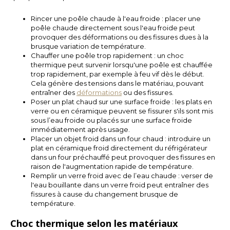
Rincer une poêle chaude à l'eau froide : placer une
LVL
poêle chaude directement sous l'eau froide peut
provoquer des déformations ou des fissures dues à la
brusque variation de température.
MYR
Chauffer une poêle trop rapidement : un choc
thermique peut survenir lorsqu'une poêle est chauffée
trop rapidement, par exemple à feu vif dès le début.
MXN
Cela génère des tensions dans le matériau, pouvant
entraîner des
déformations
ou des fissures.
NOK
Poser un plat chaud sur une surface froide : les plats en
verre ou en céramique peuvent se fissurer s'ils sont mis
sous l’eau froide ou placés sur une surface froide
PHP
immédiatement après usage.
Placer un objet froid dans un four chaud : introduire un
plat en céramique froid directement du réfrigérateur
PLN
dans un four préchauffé peut provoquer des fissures en
raison de l'augmentation rapide de température.
SGD
Remplir un verre froid avec de l’eau chaude : verser de
l'eau bouillante dans un verre froid peut entraîner des
fissures à cause du changement brusque de
ZAR
température.
Choc thermique selon les matériaux
SEK