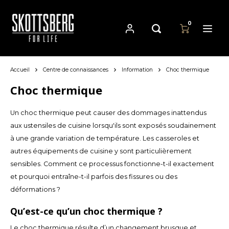
0
Accueil
Centre de connaissances
Information
Choc thermique
Hoofdmenu / casseroles
Hoofdmenu
Hoofdmenu
Casseroles
Langue
Devise
Choc thermique
Un choc thermique peut causer des dommages inattendus
Cast Iron Cookware
Nederlands
EUR
aux ustensiles de cuisine lorsqu'ils sont exposés soudainement
à une grande variation de température. Les casseroles et
Carbon Steel Cookware
Deutsch
autres équipements de cuisine y sont particulièrement
GBP
sensibles. Comment ce processus fonctionne-t-il exactement
Stainless Steel Cookware
English
et pourquoi entraîne-t-il parfois des fissures ou des
USD
déformations ?
Français
AUD
Qu’est-ce qu’un choc thermique ?
Le choc thermique résulte d’un changement brusque et