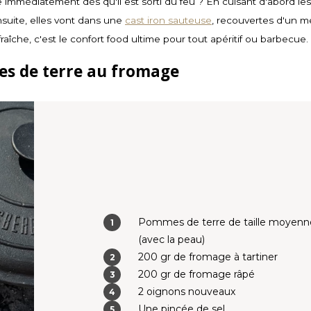
ne immédiatement dès qu'il est sorti du feu ? En cuisant d'abord 
nsuite, elles vont dans une
cast iron sauteuse
, recouvertes d'un 
aîche, c'est le confort food ultime pour tout apéritif ou barbecue.
es de terre au fromage
Pommes de terre de taille moyenn
(avec la peau)
200 gr de fromage à tartiner
200 gr de fromage râpé
2 oignons nouveaux
Une pincée de sel