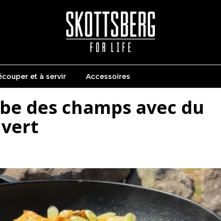
couper et à servir
Accessoires
be des champs avec du
 vert