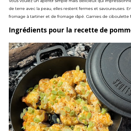
Vous voulez un apéritif simple mais délicieux qui impression
de terre avec la peau, elles restent fermes et savoureuses. E
fromage à tartiner et de fromage râpé. Garnies de ciboulette fr
Ingrédients pour la recette de pomm