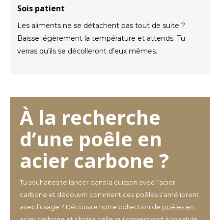
Sois patient
Les aliments ne se détachent pas tout de suite ?
Baisse légèrement la température et attends. Tu
verras qu’ils se décolleront d’eux mêmes.
À la recherche
d’une poêle en
acier carbone ?
Tu souhaites te lancer dans la cuisson avec l’acier
carbone et découvrir comment ces poêles s’améliorent
avec l’usage ? Découvre notre collection de
poêles en
acier carbone
et choisis celle qui correspond à ton style