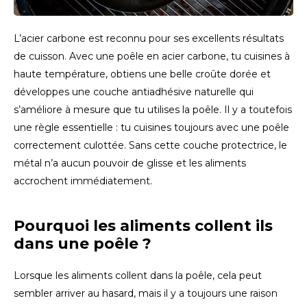
Español
CAD
Polski
CHF
L’acier carbone est reconnu pour ses excellents résultats
de cuisson. Avec une poêle en acier carbone, tu cuisines à
INR
haute température, obtiens une belle croûte dorée et
développes une couche antiadhésive naturelle qui
JPY
s’améliore à mesure que tu utilises la poêle. Il y a toutefois
une règle essentielle : tu cuisines toujours avec une poêle
THB
correctement culottée. Sans cette couche protectrice, le
métal n’a aucun pouvoir de glisse et les aliments
CZK
accrochent immédiatement.
DKK
Pourquoi les aliments collent ils
ECS
dans une poêle ?
HUF
Lorsque les aliments collent dans la poêle, cela peut
sembler arriver au hasard, mais il y a toujours une raison
KRW