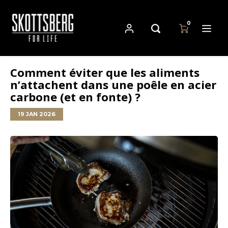
0
Comment éviter que les aliments
Hoofdmenu / casseroles
Hoofdmenu
Hoofdmenu
n’attachent dans une poêle en acier
Casseroles
Langue
Devise
carbone (et en fonte) ?
19 JAN 2026
Cast Iron Cookware
Nederlands
EUR
Carbon Steel Cookware
Deutsch
GBP
Stainless Steel Cookware
English
USD
Français
AUD