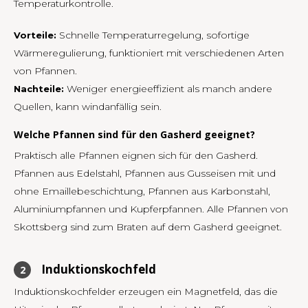
Temperaturkontrolle.
LVL
Schnelle Temperaturregelung, sofortige
Vorteile:
Wärmeregulierung, funktioniert mit verschiedenen Arten
MYR
von Pfannen.
Weniger energieeffizient als manch andere
Nachteile:
MXN
Quellen, kann windanfällig sein.
NOK
Welche Pfannen sind für den Gasherd geeignet?
Praktisch alle Pfannen eignen sich für den Gasherd.
PHP
Pfannen aus Edelstahl, Pfannen aus Gusseisen mit und
ohne Emaillebeschichtung, Pfannen aus Karbonstahl,
PLN
Aluminiumpfannen und Kupferpfannen. Alle Pfannen von
Skottsberg sind zum Braten auf dem Gasherd geeignet.
SGD
Induktionskochfeld
ZAR
Induktionskochfelder erzeugen ein Magnetfeld, das die
SEK