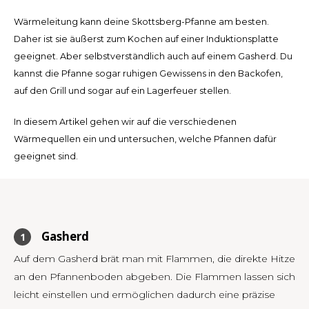
Español
CAD
Wärmeleitung kann deine Skottsberg-Pfanne am besten.
Polski
CHF
Daher ist sie äußerst zum Kochen auf einer Induktionsplatte
geeignet. Aber selbstverständlich auch auf einem Gasherd. Du
INR
kannst die Pfanne sogar ruhigen Gewissens in den Backofen,
auf den Grill und sogar auf ein Lagerfeuer stellen.
JPY
In diesem Artikel gehen wir auf die verschiedenen
THB
Wärmequellen ein und untersuchen, welche Pfannen dafür
geeignet sind.
CZK
DKK
Gasherd
ECS
Auf dem Gasherd brät man mit Flammen, die direkte Hitze
HUF
an den Pfannenboden abgeben. Die Flammen lassen sich
leicht einstellen und ermöglichen dadurch eine präzise
KRW