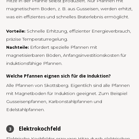
Hitze in der Pfanne selbst produziert. Nur Pfannen mit
magnetischem Boden, z. B. aus Gusseisen, werden erhitzt,
TWD
was ein effizientes und schnelles Braterlebnis ermöglicht.
UYU
Schnelle Erhitzung, effizienter Energieverbrauch,
Vorteile:
präzise Temperaturregelung.
Erfordert spezielle Pfannen mit
Nachteile:
magnetisierbaren Böden, Anfangsinvestitionskosten für
induktionsfähige Pfannen.
Welche Pfannen eignen sich für die Induktion?
Alle Pfannen von Skottsberg. Eigentlich sind alle Pfannen
mit Magnetboden für Induktion geeignet. Zum Beispiel
Gusseisenpfannen, Karbonstahlpfannen und
Edelstahlpfannen.
Elektrokochfeld
Elektrische Kochfelder erzeugen Hitze durch elektrischen