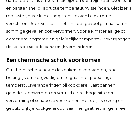
dan andere. Glas en keramiek bijvoorbeeld zijn zeer kwetsbaar
en barsten snel bij abrupte temperatuurwisselingen. Gietijzer is
TWD
robuuster, maar kan alsnog kromtrekken bij extreme
verschillen. Roestvrij staal is iets minder gevoelig, maar kan in
UYU
sommige gevallen ook vervormen. Voor elk materiaal geldt
echter dat langzame en geleidelijke temperatuurovergangen
de kans op schade aanzienlijk verminderen.
Een thermische schok voorkomen
Om thermische schok in de keuken te voorkomen, is het
belangrijk om zorgvuldig om te gaan met plotselinge
temperatuurveranderingen bij kookgerei. Laat pannen
geleidelijk opwarmen en vermijd direct hoge hitte om
vervorming of schade te voorkomen. Met de juiste zorg en
geduld blijft je kookgerei duurzaam en gaat het langer mee.