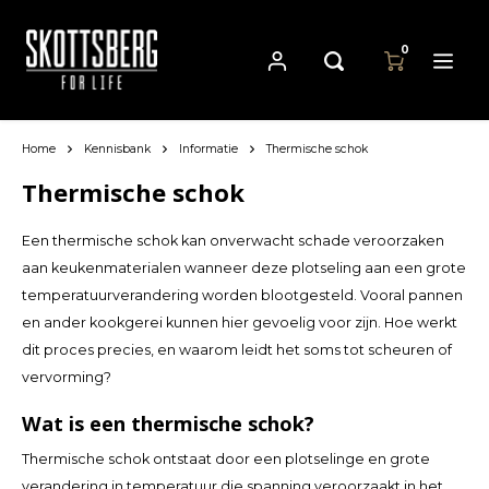
0
Home
Kennisbank
Informatie
Thermische schok
Hoofdmenu / pannen
Hoofdmenu
Hoofdmenu
Pannen
Valuta
Taal
Thermische schok
Een thermische schok kan onverwacht schade veroorzaken
Cast Iron Cookware
Nederlands
EUR
aan keukenmaterialen wanneer deze plotseling aan een grote
temperatuurverandering worden blootgesteld. Vooral pannen
Carbon Steel Cookware
en ander kookgerei kunnen hier gevoelig voor zijn. Hoe werkt
Deutsch
GBP
dit proces precies, en waarom leidt het soms tot scheuren of
Stainless Steel Cookware
vervorming?
English
USD
Wat is een thermische schok?
Français
AUD
Thermische schok ontstaat door een plotselinge en grote
verandering in temperatuur die spanning veroorzaakt in het