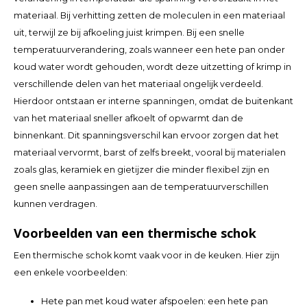
Español
CAD
materiaal. Bij verhitting zetten de moleculen in een materiaal
uit, terwijl ze bij afkoeling juist krimpen. Bij een snelle
Polski
CHF
temperatuurverandering, zoals wanneer een hete pan onder
koud water wordt gehouden, wordt deze uitzetting of krimp in
INR
verschillende delen van het materiaal ongelijk verdeeld.
Hierdoor ontstaan er interne spanningen, omdat de buitenkant
JPY
van het materiaal sneller afkoelt of opwarmt dan de
binnenkant. Dit spanningsverschil kan ervoor zorgen dat het
THB
materiaal vervormt, barst of zelfs breekt, vooral bij materialen
zoals glas, keramiek en gietijzer die minder flexibel zijn en
CZK
geen snelle aanpassingen aan de temperatuurverschillen
kunnen verdragen.
DKK
Voorbeelden van een thermische schok
ECS
Een thermische schok komt vaak voor in de keuken. Hier zijn
HUF
een enkele voorbeelden:
Hete pan met koud water afspoelen
: een hete pan
KRW