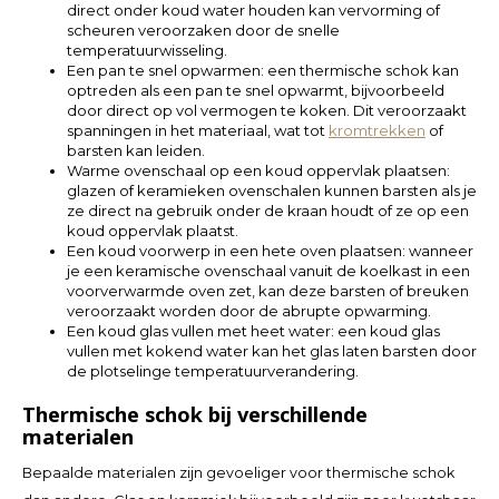
direct onder koud water houden kan vervorming of
scheuren veroorzaken door de snelle
temperatuurwisseling.
LVL
Een pan te snel opwarmen:
een thermische schok kan
optreden als een pan te snel opwarmt, bijvoorbeeld
MYR
door direct op vol vermogen te koken. Dit veroorzaakt
spanningen in het materiaal, wat tot
kromtrekken
of
barsten kan leiden.
MXN
Warme ovenschaal op een koud oppervlak plaatsen:
glazen of keramieken ovenschalen kunnen barsten als je
ze direct na gebruik onder de kraan houdt of ze op een
NOK
koud oppervlak plaatst.
Een koud voorwerp in een hete oven plaatsen:
wanneer
PHP
je een keramische ovenschaal vanuit de koelkast in een
voorverwarmde oven zet, kan deze barsten of breuken
veroorzaakt worden door de abrupte opwarming.
PLN
Een koud glas vullen met heet water:
een koud glas
vullen met kokend water kan het glas laten barsten door
de plotselinge temperatuurverandering.
SGD
Thermische schok bij verschillende
materialen
ZAR
Bepaalde materialen zijn gevoeliger voor thermische schok
SEK