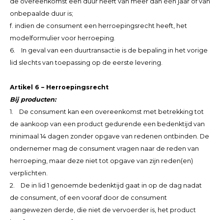
de overeenkomst een duur heeft van meer dan één jaar of van
onbepaalde duur is;
f. indien de consument een herroepingsrecht heeft, het
modelformulier voor herroeping.
6. In geval van een duurtransactie is de bepaling in het vorige
lid slechts van toepassing op de eerste levering.
Artikel 6 – Herroepingsrecht
Bij producten:
1. De consument kan een overeenkomst met betrekking tot
de aankoop van een product gedurende een bedenktijd van
minimaal 14 dagen zonder opgave van redenen ontbinden. De
ondernemer mag de consument vragen naar de reden van
herroeping, maar deze niet tot opgave van zijn reden(en)
verplichten.
2. De in lid 1 genoemde bedenktijd gaat in op de dag nadat
de consument, of een vooraf door de consument
aangewezen derde, die niet de vervoerder is, het product