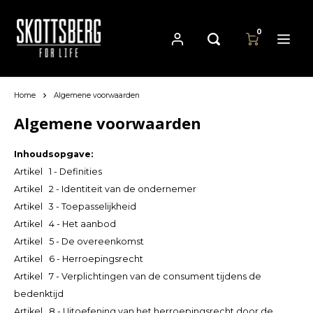
0
Home
Algemene voorwaarden
Hoofdmenu / pannen
Hoofdmenu
Hoofdmenu
Pannen
Valuta
Taal
Algemene voorwaarden
Inhoudsopgave:
Cast Iron Cookware
Nederlands
EUR
Artikel 1 - Definities
Artikel 2 - Identiteit van de ondernemer
Carbon Steel Cookware
Artikel 3 - Toepasselijkheid
Deutsch
GBP
Artikel 4 - Het aanbod
Stainless Steel Cookware
Artikel 5 - De overeenkomst
English
USD
Artikel 6 - Herroepingsrecht
Artikel 7 - Verplichtingen van de consument tijdens de
Français
AUD
bedenktijd
Artikel 8 - Uitoefening van het herroepingsrecht door de