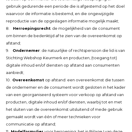
gebruik gedurende een periode die is afgestemd op het doel
TWD
waarvoor de informatie is bestemd, en die ongewijzigde
reproductie van de opgeslagen informatie mogelijk maakt;
UYU
8.
Herroepingsrecht
: de mogelijkheid van de consument
om binnen de bedenktijd af te zien van de overeenkomst op
afstand;
9.
Ondernemer
: de natuurlijke of rechtspersoon die lid is van
Stichting Webshop Keurmerk en producten, (toegang tot)
digitale inhoud en/of diensten op afstand aan consumenten
aanbiedt;
10.
Overeenkomst
op afstand: een overeenkomst die tussen
de ondernemer en de consument wordt gesloten in het kader
van een georganiseerd systeem voor verkoop op afstand van
producten, digitale inhoud en/of diensten, waarbij tot en met
het sluiten van de overeenkomst uitsluitend of mede gebruik
gemaakt wordt van één of meer technieken voor
communicatie op afstand;
11.
Modelformulier
voor herroeping: het in Bijlage I van deze