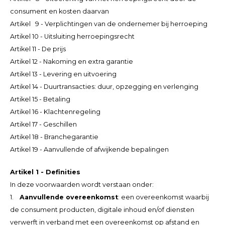
Español
CAD
consument en kosten daarvan
Artikel 9 - Verplichtingen van de ondernemer bij herroeping
Polski
CHF
Artikel 10 - Uitsluiting herroepingsrecht
Artikel 11 - De prijs
INR
Artikel 12 - Nakoming en extra garantie
Artikel 13 - Levering en uitvoering
JPY
Artikel 14 - Duurtransacties: duur, opzegging en verlenging
Artikel 15 - Betaling
THB
Artikel 16 - Klachtenregeling
Artikel 17 - Geschillen
CZK
Artikel 18 - Branchegarantie
Artikel 19 - Aanvullende of afwijkende bepalingen
DKK
Artikel 1 - Definities
ECS
In deze voorwaarden wordt verstaan onder:
1.
Aanvullende overeenkomst
: een overeenkomst waarbij
HUF
de consument producten, digitale inhoud en/of diensten
verwerft in verband met een overeenkomst op afstand en
KRW