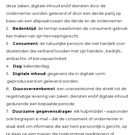
deze zaken, digitale inhoud en/of diensten door de
ondernemer worden geleverd of door een derde partij op
LVL
basis van een afspraak tussen die derde en de ondernemer;
2.
Bedenktijd
: de termijn waarbinnen de consument gebruik
MYR
kan maken van zijn herroepingsrecht;
MXN
3.
Consument
: de natuurlijke persoon die niet handelt voor
doeleinden die verband houden met zijn handels-, bedrijfs-,
NOK
ambachts- of beroepsactiviteit;
4.
Dag
: kalenderdag;
PHP
5.
Digitale inhoud
: gegevens die in digitale vorm
geproduceerd en geleverd worden;
PLN
6.
Duurovereenkomst
: een overeenkomst die strekt tot de
regelmatige levering van zaken, diensten en/of digitale inhoud
SGD
gedurende een bepaalde periode;
7.
Duurzame gegevensdrager
: elk hulpmiddel – waaronder
ZAR
ook begrepen e-mail – dat de consument of ondernemer in
staat stelt om informatie die aan hem persoonlijk is gericht, op
SEK
te slaan op een manier die toekomstige raadpleging of