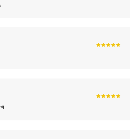
g.
ij.