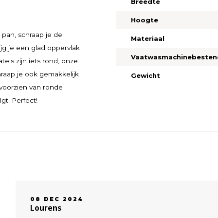
Breedte
Hoogte
 pan, schraap je de
Materiaal
ijg je een glad oppervlak
Vaatwasmachinebesten
ls zijn iets rond, onze
hraap je ook gemakkelijk
Gewicht
 voorzien van ronde
t. Perfect!
08 DEC 2024
Lourens