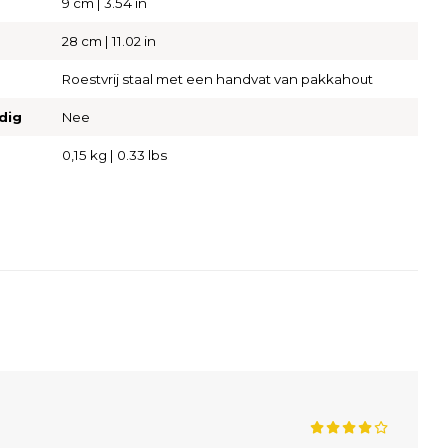
9 cm | 3.54 in
28 cm | 11.02 in
Roestvrij staal met een handvat van pakkahout
dig
Nee
0,15 kg | 0.33 lbs