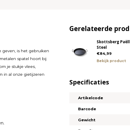
Gerelateerde pro
Skottsberg Paël
Steel
e geven, is het gebruiken
€84,99
etalen spatel hoort bij
Bekijk product
om je stukje vlees,
in al onze gietijzeren
Specificaties
Artikelcode
Barcode
Gewicht
en.