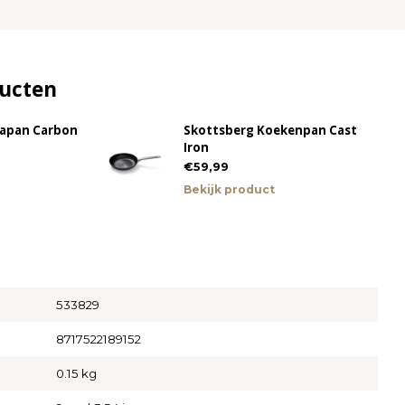
ducten
lapan Carbon
Skottsberg Koekenpan Cast
Iron
€59,99
Bekijk product
533829
8717522189152
0.15 kg