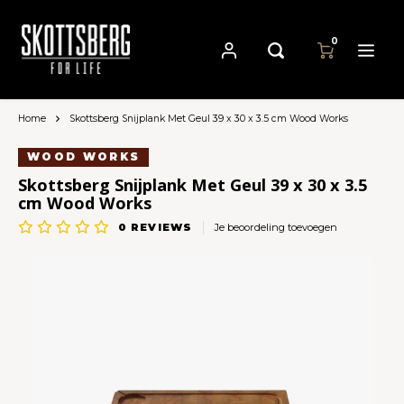
0
Home
Skottsberg Snijplank Met Geul 39 x 30 x 3.5 cm Wood Works
Hoofdmenu / pannen
Hoofdmenu
Hoofdmenu
Pannen
Valuta
Taal
WOOD WORKS
Skottsberg Snijplank Met Geul 39 x 30 x 3.5
cm Wood Works
Cast Iron Cookware
Nederlands
EUR
0
REVIEWS
Je beoordeling toevoegen
Carbon Steel Cookware
Deutsch
GBP
Stainless Steel Cookware
English
USD
Français
AUD