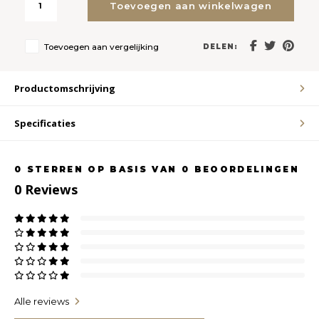
Toevoegen aan winkelwagen
LVL
Toevoegen aan vergelijking
DELEN:
MYR
Productomschrijving
MXN
Specificaties
NOK
0
STERREN OP BASIS VAN
0
BEOORDELINGEN
PHP
0
Reviews
PLN
SGD
ZAR
Alle reviews
SEK