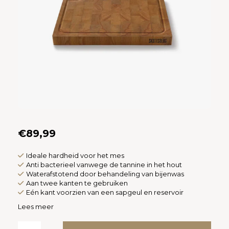
Español
CAD
Polski
CHF
INR
JPY
THB
CZK
€89,99
DKK
Ideale hardheid voor het mes
Anti bacterieel vanwege de tannine in het hout
Waterafstotend door behandeling van bijenwas
ECS
Aan twee kanten te gebruiken
Eén kant voorzien van een sapgeul en reservoir
HUF
Lees meer
KRW