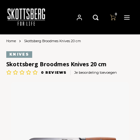
0
Home
Skottsberg Broodmes Knives 20 cm
Hoofdmenu / pannen
Hoofdmenu
Hoofdmenu
Pannen
Valuta
Taal
KNIVES
Skottsberg Broodmes Knives 20 cm
Cast Iron Cookware
0
REVIEWS
Je beoordeling toevoegen
Nederlands
EUR
Carbon Steel Cookware
Deutsch
GBP
Stainless Steel Cookware
English
USD
Français
AUD