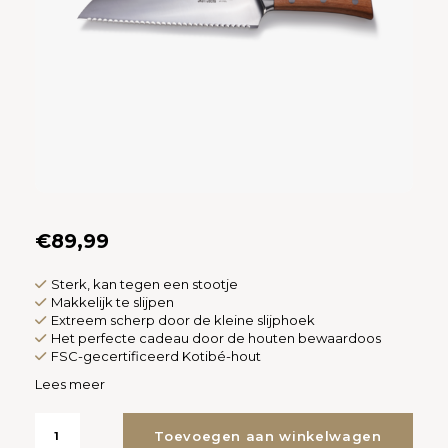
Español
CAD
Polski
CHF
INR
JPY
THB
€89,99
CZK
Sterk, kan tegen een stootje
DKK
Makkelijk te slijpen
Extreem scherp door de kleine slijphoek
Het perfecte cadeau door de houten bewaardoos
ECS
FSC-gecertificeerd Kotibé-hout
Lees meer
HUF
Toevoegen aan winkelwagen
KRW