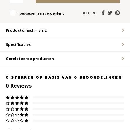
LVL
Toevoegen aan vergelijking
DELEN:
MYR
Productomschrijving
MXN
Specificaties
NOK
Gerelateerde producten
PHP
0
STERREN OP BASIS VAN
0
BEOORDELINGEN
0
Reviews
PLN
SGD
ZAR
SEK