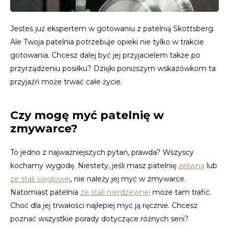
CAD
Polski
CHF
Jesteś już ekspertem w gotowaniu z patelnią Skottsberg.
Ale Twoja patelnia potrzebuje opieki nie tylko w trakcie
INR
gotowania. Chcesz dalej być jej przyjacielem także po
przyrządzeniu posiłku? Dzięki poniższym wskazówkom ta
JPY
przyjaźń może trwać całe życie.
THB
Czy mogę myć patelnię w
zmywarce?
CZK
To jedno z najważniejszych pytań, prawda? Wszyscy
DKK
kochamy wygodę. Niestety, jeśli masz patelnię
żeliwną
lub
ECS
ze stali węglowej
, nie należy jej myć w zmywarce.
Natomiast patelnia
ze stali nierdzewnej
może tam trafić.
HUF
Choć dla jej trwałości najlepiej myć ją ręcznie. Chcesz
poznać wszystkie porady dotyczące różnych serii?
KRW