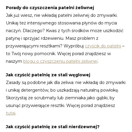
Porady do czyszczenia patelni żeliwnej
LVL
Jak już wiesz, nie wkładaj patelni żeliwnej do zmywarki.
Unikaj też intensywnego stosowania płynów do mycia
MYR
naczyń. Dlaczego? Kwas z tych środków może uszkodzić
patynę i sprzyjać rdzewieniu. Masz problem z
MXN
przywierającymi resztkami? Wypróbuj
czyścik do patelni
–
to Twój nowy pomocnik. Więcej porad znajdziesz w
NOK
naszym
blogu o czyszczeniu patelni żeliwnej
.
PHP
Jak czyścić patelnię ze stali węglowej
Zasady są podobne jak dla żeliwa: nie wkładaj do zmywarki
PLN
i unikaj detergentów, bo uszkadzają naturalną powłokę.
Skorzystaj ze scrubmaty lub ziemniaka jako gąbki, by
SGD
usunąć przywierające resztki. Więcej porad znajdziesz
tutaj
.
ZAR
Jak czyścić patelnię ze stali nierdzewnej?
SEK