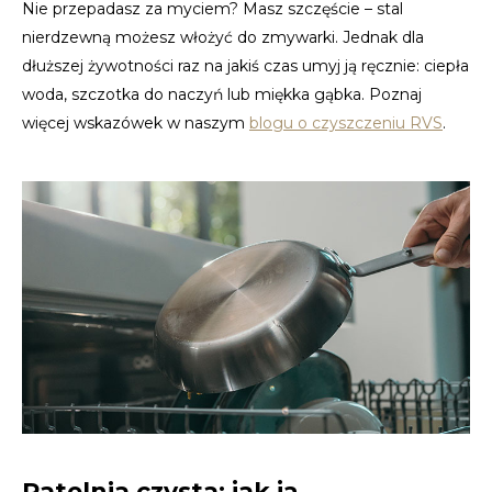
Nie przepadasz za myciem? Masz szczęście – stal
nierdzewną możesz włożyć do zmywarki. Jednak dla
TWD
dłuższej żywotności raz na jakiś czas umyj ją ręcznie: ciepła
woda, szczotka do naczyń lub miękka gąbka. Poznaj
UYU
więcej wskazówek w naszym
blogu o czyszczeniu RVS
.
Patelnia czysta: jak ją