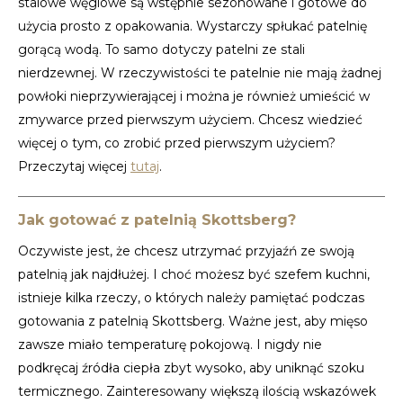
stalowe węglowe są wstępnie sezonowane i gotowe do
użycia prosto z opakowania. Wystarczy spłukać patelnię
gorącą wodą. To samo dotyczy patelni ze stali
nierdzewnej. W rzeczywistości te patelnie nie mają żadnej
powłoki nieprzywierającej i można je również umieścić w
zmywarce przed pierwszym użyciem. Chcesz wiedzieć
więcej o tym, co zrobić przed pierwszym użyciem?
Przeczytaj więcej
tutaj
.
Jak gotować z patelnią Skottsberg?
Oczywiste jest, że chcesz utrzymać przyjaźń ze swoją
patelnią jak najdłużej. I choć możesz być szefem kuchni,
istnieje kilka rzeczy, o których należy pamiętać podczas
gotowania z patelnią Skottsberg. Ważne jest, aby mięso
zawsze miało temperaturę pokojową. I nigdy nie
podkręcaj źródła ciepła zbyt wysoko, aby uniknąć szoku
termicznego. Zainteresowany większą ilością wskazówek