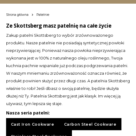
CAD
Polski
Strona główna
Patelnie
CHF
Ze Skottsberg masz patelnię na całe życie
INR
Zakup patelni Skottsberg to wybór zrzównoważonego
produktu. Nasze patelnie nie posiadają syntetycznej powłoki
JPY
nieprzywierającej. Ponieważ nasza powłoka nieprzywierająca
wykonana jest w 100% z naturalnego oleju roślinnego, Twoja
THB
kuchnia pachnie wspaniale już podczas podgrzewania patelni.
W naszym mniemaniu zrzównoważoność oznacza również, że
CZK
produkt powinien służyć przez długi czas. A patelnia Skottsberg
właśnie to robi! Jeśli dbasz o swoją patelnię, będzie służyła
DKK
dłużej niż Ty. Patelnia Skottsberg jest jak klasyk. Im więcej ją
używasz, tym lepsza się staje.
ECS
Nasza seria patelni:
HUF
Cast Iron Cookware
Carbon Steel Cookware
KRW