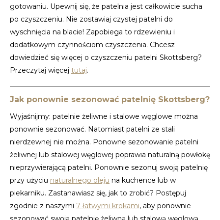
gotowaniu. Upewnij się, że patelnia jest całkowicie sucha
po czyszczeniu. Nie zostawiaj czystej patelni do
wyschnięcia na blacie! Zapobiega to rdzewieniu i
dodatkowym czynnościom czyszczenia. Chcesz
dowiedzieć się więcej o czyszczeniu patelni Skottsberg?
Przeczytaj więcej
tutaj
.
Jak ponownie sezonować patelnię Skottsberg?
Wyjaśnijmy: patelnie żeliwne i stalowe węglowe można
ponownie sezonować. Natomiast patelni ze stali
nierdzewnej nie można. Ponowne sezonowanie patelni
żeliwnej lub stalowej węglowej poprawia naturalną powłokę
nieprzywierającą patelni. Ponownie sezonuj swoją patelnię
przy użyciu
naturalnego oleju
na kuchence lub w
piekarniku. Zastanawiasz się, jak to zrobić? Postępuj
zgodnie z naszymi
7 łatwymi krokami
, aby ponownie
sezonować swoją patelnię żeliwną lub stalową węglową.