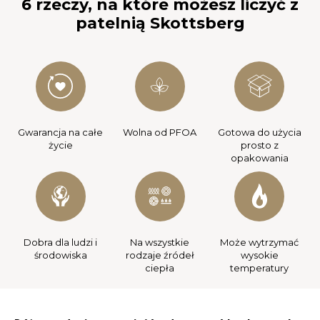
6 rzeczy, na które możesz liczyć z
patelnią Skottsberg
Gwarancja na całe
Wolna od PFOA
Gotowa do użycia
życie
prosto z
opakowania
Dobra dla ludzi i
Na wszystkie
Może wytrzymać
środowiska
rodzaje źródeł
wysokie
ciepła
temperatury