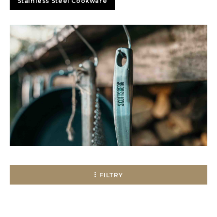
Stainless Steel Cookware
LVL
MYR
MXN
NOK
PHP
PLN
SGD
FILTRY
ZAR
SEK