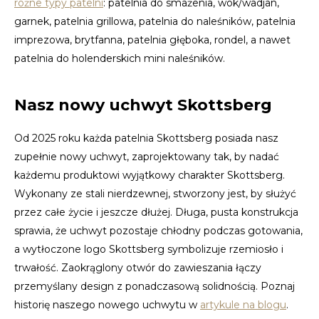
różne typy patelni
: patelnia do smażenia, wok/wadjan,
garnek, patelnia grillowa, patelnia do naleśników, patelnia
imprezowa, brytfanna, patelnia głęboka, rondel, a nawet
patelnia do holenderskich mini naleśników.
Nasz nowy uchwyt Skottsberg
Od 2025 roku każda patelnia Skottsberg posiada nasz
zupełnie nowy uchwyt, zaprojektowany tak, by nadać
każdemu produktowi wyjątkowy charakter Skottsberg.
Wykonany ze stali nierdzewnej, stworzony jest, by służyć
przez całe życie i jeszcze dłużej. Długa, pusta konstrukcja
sprawia, że uchwyt pozostaje chłodny podczas gotowania,
a wytłoczone logo Skottsberg symbolizuje rzemiosło i
trwałość. Zaokrąglony otwór do zawieszania łączy
przemyślany design z ponadczasową solidnością. Poznaj
historię naszego nowego uchwytu w
artykule na blogu
.