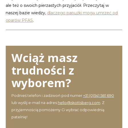
ale też o swoich pierzastych przyjaciół. Przeczytaj w
naszej bazie wiedzy,
dlaczego papużki mogą umrzeć od
oparów PFAS
.
Wciąż masz
trudności z
wyborem?
Podnieś telefon i zadzwoń pod numer
+31 (0)541 581 690
lub wyślij e-mail na adres
hello@skottsberg.com
. Z
przyjemnością pomożemy Ci wybrać odpowiednią
patelnię!