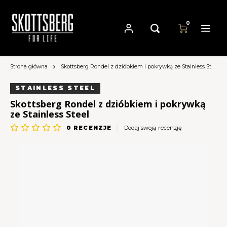
0
Strona główna
Skottsberg Rondel z dzióbkiem i pokrywką ze Stainless Steel
Hoofdmenu / patelnie
Hoofdmenu
Hoofdmenu
Patelnie
Waluta
Język
STAINLESS STEEL
Skottsberg Rondel z dzióbkiem i pokrywką
ze Stainless Steel
Cast Iron Cookware
Nederlands
EUR
0
RECENZJE
Dodaj swoją recenzję
Carbon Steel Cookware
Deutsch
GBP
Stainless Steel Cookware
English
USD
Français
AUD
Español