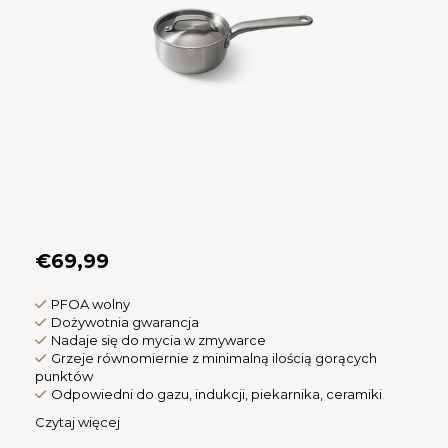
CAD
Polski
CHF
INR
JPY
THB
CZK
€69,99
DKK
PFOA wolny
Dożywotnia gwarancja
Nadaje się do mycia w zmywarce
ECS
Grzeje równomiernie z minimalną ilością gorących
punktów
Odpowiedni do gazu, indukcji, piekarnika, ceramiki
HUF
Czytaj więcej
KRW