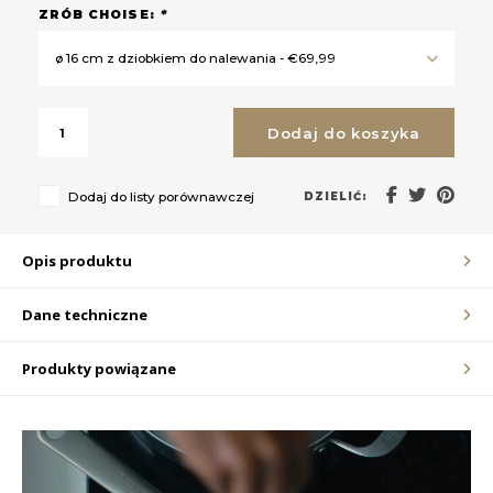
ZRÓB CHOISE:
*
LVL
ø 16 cm z dziobkiem do nalewania - €69,99
MYR
Dodaj do koszyka
MXN
Dodaj do listy porównawczej
DZIELIĆ:
NOK
Opis produktu
PHP
Dane techniczne
PLN
Produkty powiązane
SGD
ZAR
SEK