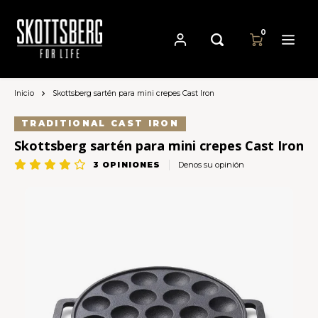
0
Inicio
Skottsberg sartén para mini crepes Cast Iron
Hoofdmenu / sartenes
Hoofdmenu
Hoofdmenu
Sartenes
Moneda
Idioma
TRADITIONAL CAST IRON
Skottsberg sartén para mini crepes Cast Iron
Cast Iron Cookware
Nederlands
3
OPINIONES
Denos su opinión
EUR
Carbon Steel Cookware
Deutsch
GBP
Stainless Steel Cookware
English
USD
Français
AUD
Español