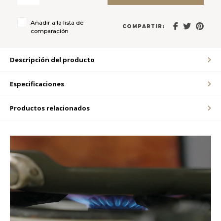
LVL
Añadir a la lista de
COMPARTIR:
comparación
MYR
Descripción del producto
MXN
Especificaciones
NOK
Productos relacionados
PHP
PLN
SGD
ZAR
SEK