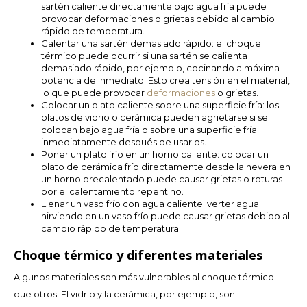
sartén caliente directamente bajo agua fría puede
provocar deformaciones o grietas debido al cambio
rápido de temperatura.
LVL
Calentar una sartén demasiado rápido: el choque
térmico puede ocurrir si una sartén se calienta
MYR
demasiado rápido, por ejemplo, cocinando a máxima
potencia de inmediato. Esto crea tensión en el material,
lo que puede provocar
deformaciones
o grietas.
MXN
Colocar un plato caliente sobre una superficie fría: los
platos de vidrio o cerámica pueden agrietarse si se
colocan bajo agua fría o sobre una superficie fría
NOK
inmediatamente después de usarlos.
Poner un plato frío en un horno caliente: colocar un
PHP
plato de cerámica frío directamente desde la nevera en
un horno precalentado puede causar grietas o roturas
por el calentamiento repentino.
PLN
Llenar un vaso frío con agua caliente: verter agua
hirviendo en un vaso frío puede causar grietas debido al
cambio rápido de temperatura.
SGD
Choque térmico y diferentes materiales
ZAR
Algunos materiales son más vulnerables al choque térmico
que otros. El vidrio y la cerámica, por ejemplo, son
SEK