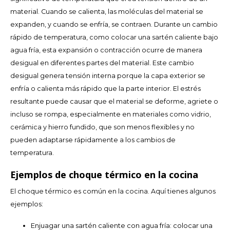
CAD
material. Cuando se calienta, las moléculas del material se
expanden, y cuando se enfría, se contraen. Durante un cambio
Polski
CHF
rápido de temperatura, como colocar una sartén caliente bajo
agua fría, esta expansión o contracción ocurre de manera
INR
desigual en diferentes partes del material. Este cambio
desigual genera tensión interna porque la capa exterior se
JPY
enfría o calienta más rápido que la parte interior. El estrés
resultante puede causar que el material se deforme, agriete o
THB
incluso se rompa, especialmente en materiales como vidrio,
cerámica y hierro fundido, que son menos flexibles y no
CZK
pueden adaptarse rápidamente a los cambios de
temperatura.
DKK
Ejemplos de choque térmico en la cocina
ECS
El choque térmico es común en la cocina. Aquí tienes algunos
HUF
ejemplos:
Enjuagar una sartén caliente con agua fría: colocar una
KRW