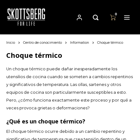
0
Inicio
Centro de conocimiento
Information
Choque térmico
Hoofdmenu / sartenes
Hoofdmenu
Hoofdmenu
Sartenes
Moneda
Idioma
Choque térmico
Un choque térmico puede dañar inesperadamente los
Cast Iron Cookware
Nederlands
EUR
utensilios de cocina cuando se someten a cambios repentinos
y significativos de temperatura. Las ollas, sartenes y otros
Carbon Steel Cookware
Deutsch
equipos de cocina son particularmente susceptibles a esto.
GBP
Pero, ¿cómo funciona exactamente este proceso y por qué a
Stainless Steel Cookware
English
veces provoca grietas o deformaciones?
USD
Français
¿Qué es un choque térmico?
AUD
El choque térmico ocurre debido a un cambio repentino y
Español
significativo de temperatura que crea tensión dentro de un