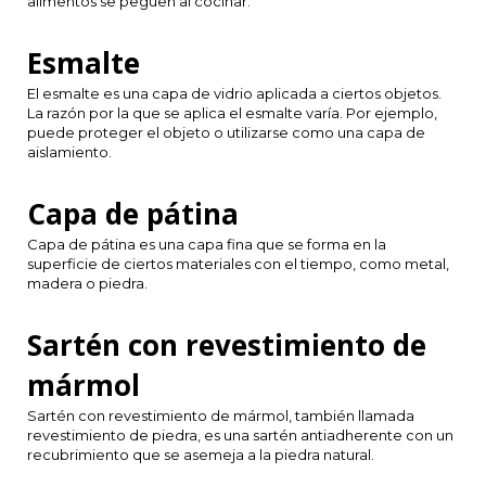
alimentos se peguen al cocinar.
LVL
Esmalte
El esmalte es una capa de vidrio aplicada a ciertos objetos.
MYR
La razón por la que se aplica el esmalte varía. Por ejemplo,
puede proteger el objeto o utilizarse como una capa de
aislamiento.
MXN
Capa de pátina
NOK
Capa de pátina es una capa fina que se forma en la
PHP
superficie de ciertos materiales con el tiempo, como metal,
madera o piedra.
PLN
Sartén con revestimiento de
SGD
mármol
Sartén con revestimiento de mármol, también llamada
ZAR
revestimiento de piedra, es una sartén antiadherente con un
recubrimiento que se asemeja a la piedra natural.
SEK