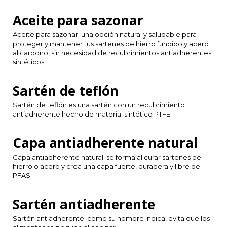
CAD
Aceite para sazonar
Polski
CHF
Aceite para sazonar: una opción natural y saludable para
proteger y mantener tus sartenes de hierro fundido y acero
INR
al carbono, sin necesidad de recubrimientos antiadherentes
sintéticos.
JPY
Sartén de teflón
THB
Sartén de teflón es una sartén con un recubrimiento
antiadherente hecho de material sintético PTFE.
CZK
Capa antiadherente natural
DKK
Capa antiadherente natural: se forma al curar sartenes de
hierro o acero y crea una capa fuerte, duradera y libre de
PFAS.
ECS
Sartén antiadherente
HUF
Sartén antiadherente: como su nombre indica, evita que los
KRW