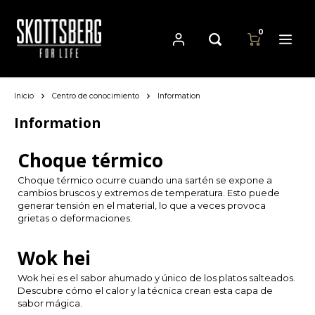
0
Inicio
Centro de conocimiento
Information
Hoofdmenu / sartenes
Hoofdmenu
Hoofdmenu
Sartenes
Moneda
Idioma
Information
Choque térmico
Cast Iron Cookware
Nederlands
EUR
Choque térmico ocurre cuando una sartén se expone a
cambios bruscos y extremos de temperatura. Esto puede
Carbon Steel Cookware
Deutsch
generar tensión en el material, lo que a veces provoca
GBP
grietas o deformaciones.
Stainless Steel Cookware
English
USD
Wok hei
Français
Wok hei es el sabor ahumado y único de los platos salteados.
AUD
Descubre cómo el calor y la técnica crean esta capa de
sabor mágica.
Español