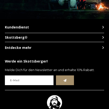
Español
CAD
Polski
CHF
INR
Kundendienst
JPY
Skottsberg®
Entdecke mehr
THB
CZK
Werde ein Skottsberger!
Melde Dich für den Newsletter an und erhalte 10% Rabatt.
DKK
ECS
HUF
KRW