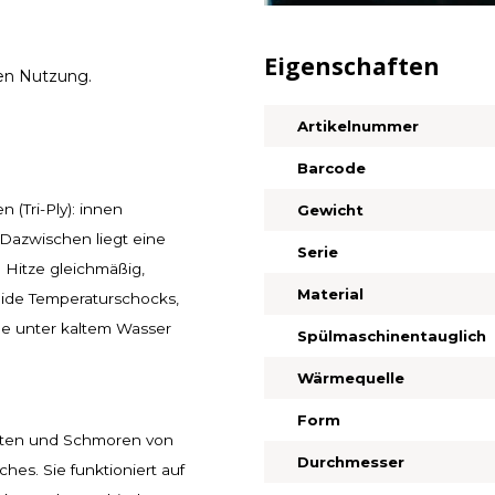
Eigenschaften
gen Nutzung.
Artikelnummer
Barcode
 (Tri-Ply): innen
Gewicht
 Dazwischen liegt eine
Serie
e Hitze gleichmäßig,
Material
meide Temperaturschocks,
nne unter kaltem Wasser
Spülmaschinentauglich
Wärmequelle
Form
östen und Schmoren von
Durchmesser
hes. Sie funktioniert auf