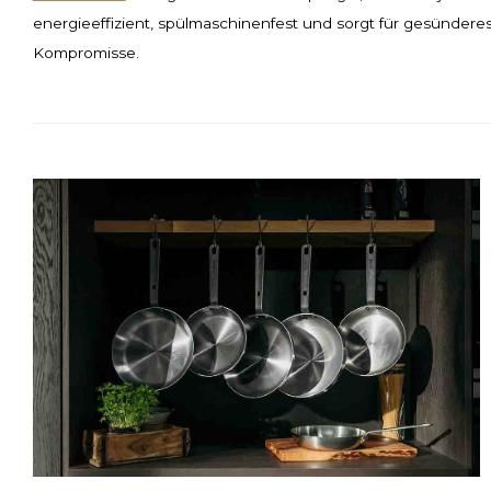
energieeffizient, spülmaschinenfest und sorgt für gesündere
Kompromisse.