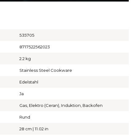
535705
8717522562023
2.2 kg
Stainless Steel Cookware
Edelstahl
Ja
Gas, Elektro (Ceran), Induktion, Backofen
Rund
28 cm | 11.02 in