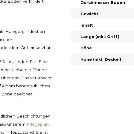
icke Boden verhindert
Durchmesser Boden
Gewicht
Inhalt
ik, Halogen, Induktion
Länge (inkl. Griff)
tischen
der dem Grill einsetzbar.
Höhe
Höhe (inkl. Deckel)
a. Auf jeden Fall. Eine
eunde. Hebe die Pfanne
über das Glas verursacht
uf einem handelsüblichen
o Zone geeignet.
chädlichen Beschichtungen
emäß unserem
Pflegeplan
ng in Topzustand. Sie ist