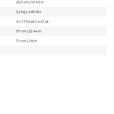
26,5 cm | 10.43 in
2,2 kg | 4.85 lbs
4 L | 7.04 pt | 4.23 qt
57 cm | 22.44 in
7,1 cm | 2.8 in