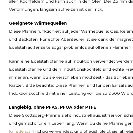
allen Kochfeldern und kann auch in den Ofen. Der 2,5 mm d
Verformungen, langsam aufheizen ist der Trick.
Geeignete Wärmequellen
Diese Pfanne funktioniert auf jeder Wärmequelle: Gas, Keram
und Backofen. Für echte Abenteurer ist sie dank der magne
Edelstahlaußenseite sogar problemlos auf offenen Flammen o
Kann eine Edelstahlpfanne auf Induktion verwendet werden? J
Edelstahlpfanne und dein Induktionskochfeld sind echte Fr
immer an, wenn du sie verschieben möchtest - das Schieben 
Kratzer. Bitte beachte: Diese Pfannen sind für den Einsatz a
Induktionskochfeld mit einer Leistung von bis zu 2.500 W pr
Langlebig, ohne PFAS, PFOA oder PTFE
Diese Skottsberg-Pfanne sieht industriell aus, ist frei von s
und gemacht für ein Leben lang. Wenn du deine Pfanne g
für Edelstahl
richtig verwendest und pflegst, bleibt sie jahrela