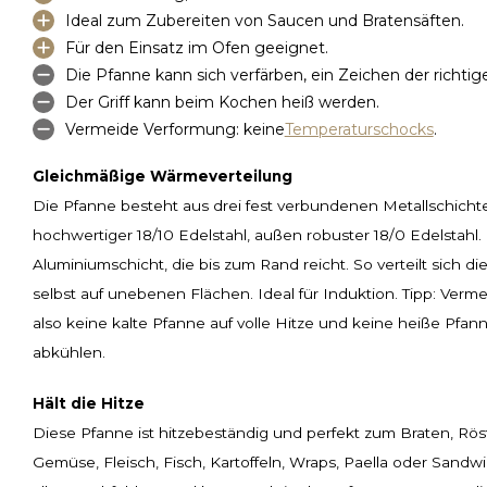
Ideal zum Zubereiten von Saucen und Bratensäften.
Für den Einsatz im Ofen geeignet.
Die Pfanne kann sich verfärben, ein Zeichen der richti
Der Griff kann beim Kochen heiß werden.
Vermeide Verformung: keine
Temperaturschocks
.
Gleichmäßige Wärmeverteilung
Die Pfanne besteht aus drei fest verbundenen Metallschichten
hochwertiger 18/10 Edelstahl, außen robuster 18/0 Edelstahl.
Aluminiumschicht, die bis zum Rand reicht. So verteilt sich di
selbst auf unebenen Flächen. Ideal für Induktion. Tipp: Ver
also keine kalte Pfanne auf volle Hitze und keine heiße Pfa
abkühlen.
Hält die Hitze
Diese Pfanne ist hitzebeständig und perfekt zum Braten, R
Gemüse, Fleisch, Fisch, Kartoffeln, Wraps, Paella oder Sandwic