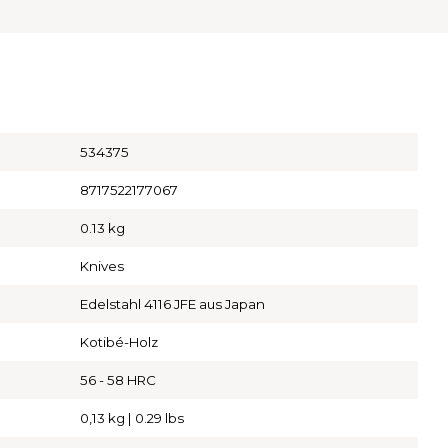
534375
8717522177067
0.13 kg
Knives
Edelstahl 4116 JFE aus Japan
Kotibé-Holz
56 - 58 HRC
0,13 kg | 0.29 lbs