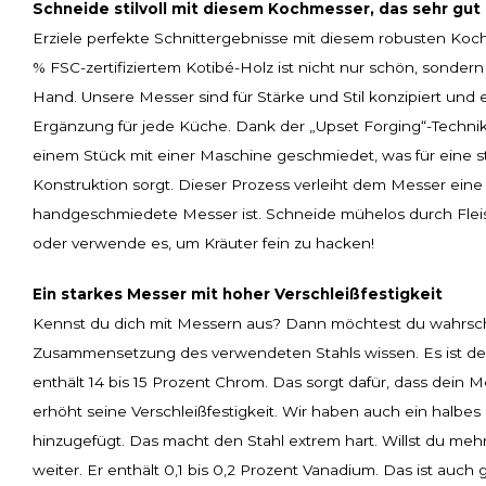
Schneide stilvoll mit diesem Kochmesser, das sehr gut 
Erziele perfekte Schnittergebnisse mit diesem robusten Koch
% FSC-zertifiziertem Kotibé-Holz ist nicht nur schön, sonde
Hand. Unsere Messer sind für Stärke und Stil konzipiert und 
Ergänzung für jede Küche. Dank der „Upset Forging“-Techni
einem Stück mit einer Maschine geschmiedet, was für eine s
Konstruktion sorgt. Dieser Prozess verleiht dem Messer eine B
handgeschmiedete Messer ist. Schneide mühelos durch Flei
oder verwende es, um Kräuter fein zu hacken!
Ein starkes Messer mit hoher Verschleißfestigkeit
Kennst du dich mit Messern aus? Dann möchtest du wahrsch
Zusammensetzung des verwendeten Stahls wissen. Es ist der 
enthält 14 bis 15 Prozent Chrom. Das sorgt dafür, dass dein M
erhöht seine Verschleißfestigkeit. Wir haben auch ein halbes
hinzugefügt. Das macht den Stahl extrem hart. Willst du meh
weiter. Er enthält 0,1 bis 0,2 Prozent Vanadium. Das ist auch 