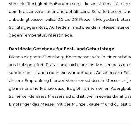
Verschleißfestigkeit. Außerdem sorgt dieses Material für eine 
dein Messer wird zäher und behält seine Schärfe besser. Und
unbedingt wissen willst: 0,5 bis 0,8 Prozent Molybdän bieten
Schutz gegen Rost. Außerdem macht es dein Messer stärker
gegen Temperaturunterschiede.
Das ideale Geschenk für Fest- und Geburtstage
Dieses elegante Skottsberg Kochmesser wird in einer sch
aus Holz geliefert. Es ist somit nicht nur ein Messer, dass du 
sondern es ist auch noch ein wunderbares Geschenk zu Fest
Unsere Empfehlung hierbei: Verschenkst du ein Messer an
gib immer eine Münze dazu. Es gibt nämlich einen Aberglaub
Schenkende eines Messers schuld ist, wenn etwas damit pass
Empfänger das Messer mit der Münze „kaufen“ und du bist d