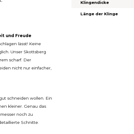
t.
Klingendicke
Länge der Klinge
eit und Freude
hlagen lässt! Keine
lich. Unser Skottsberg
rem scharf. Der
iden nicht nur einfacher,
gut schneiden wollen. Ein
hen kleiner. Genau das
chmesser noch zu
taillierte Schnitte.