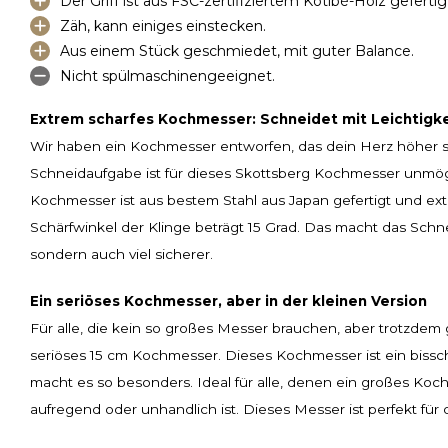
Der Griff ist aus FSC-zertifiziertem Kotibé-Holz gefertig
Zäh, kann einiges einstecken.
Aus einem Stück geschmiedet, mit guter Balance.
Nicht spülmaschinengeeignet.
Extrem scharfes Kochmesser: Schneidet mit Leichtigk
Wir haben ein Kochmesser entworfen, das dein Herz höher sc
Schneidaufgabe ist für dieses Skottsberg Kochmesser unmög
Kochmesser ist aus bestem Stahl aus Japan gefertigt und ext
Schärfwinkel der Klinge beträgt 15 Grad. Das macht das Schne
sondern auch viel sicherer.
Ein seriöses Kochmesser, aber in der kleinen Version
Für alle, die kein so großes Messer brauchen, aber trotzdem 
seriöses 15 cm Kochmesser. Dieses Kochmesser ist ein bissc
macht es so besonders. Ideal für alle, denen ein großes Ko
aufregend oder unhandlich ist. Dieses Messer ist perfekt für de