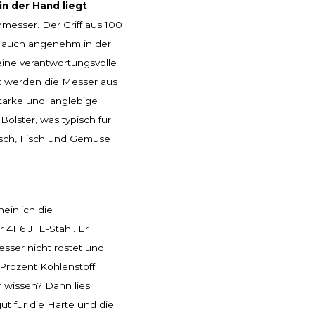
in der Hand liegt
messer. Der Griff aus 100
rn auch angenehm in der
eine verantwortungsvolle
k werden die Messer aus
tarke und langlebige
olster, was typisch für
sch, Fisch und Gemüse
einlich die
4116 JFE-Stahl. Er
esser nicht rostet und
 Prozent Kohlenstoff
r wissen? Dann lies
gut für die Härte und die