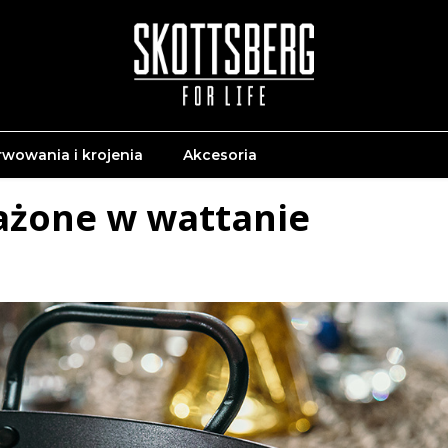
rwowania i krojenia
Akcesoria
żone w wattanie