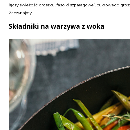
łączy świeżość groszku, fasolki szparagowej, cukrowego groszk
Zaczynajmy!
Składniki na warzywa z woka