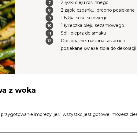
2 łyżki oleju roślinnego
2 ząbki czosnku, drobno posiekane
1 łyżka sosu sojowego
1 łyżeczka oleju sezamowego
Sól i pieprz do smaku
Opcjonalnie: nasiona sezamu i
posiekane świeże zioła do dekoracji
wa z woka
k przygotowanie imprezy: jeśli wszystko jest gotowe, możesz cies