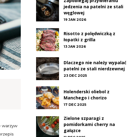
Zapobiegaj przywieraniu
jedzenia na patelni ze stali
węglowej
19 JAN 2026
Risotto z polędwiczką z
łopatki z grilla
13 JAN 2026
Dlaczego nie należy wypalać
patelni ze stali nierdzewnej
23 DEC 2025
Holenderski oliebol z
Manchego i chorizo
17 DEC 2025
Zielone szparagi z
pomidorkami cherry na
ie warzyw
gałązce
przepis