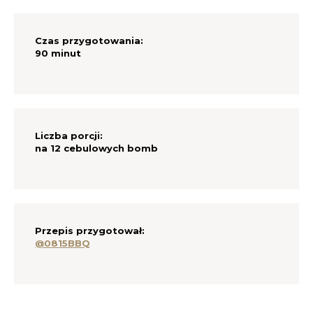
CAD
Polski
CHF
Czas przygotowania:
90 minut
INR
JPY
Liczba porcji:
THB
na 12 cebulowych bomb
CZK
DKK
Przepis przygotował:
ECS
@0815BBQ
HUF
KRW