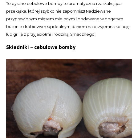
Te pyszne cebulowe bomby to aromatyczna i zaskakująca
przekąska, której szybko nie zapomnisz! Nadziewane
LVL
przyprawionym mięsem mielonym i podawane w bogatym
bulionie drobiowym są idealnym daniem na przyjemną kolację
MYR
lub grilla z przyjaciółmi i rodziną. Smacznego!
MXN
Składniki – cebulowe bomby
NOK
PHP
PLN
SGD
ZAR
SEK