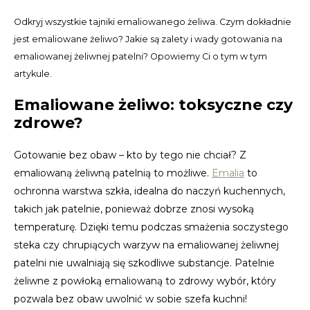
CAD
Odkryj wszystkie tajniki emaliowanego żeliwa. Czym dokładnie
Polski
CHF
jest emaliowane żeliwo? Jakie są zalety i wady gotowania na
emaliowanej żeliwnej patelni? Opowiemy Ci o tym w tym
INR
artykule.
Emaliowane żeliwo: toksyczne czy
JPY
zdrowe?
THB
Gotowanie bez obaw – kto by tego nie chciał? Z
emaliowaną żeliwną patelnią to możliwe.
Emalia
to
CZK
ochronna warstwa szkła, idealna do naczyń kuchennych,
DKK
takich jak patelnie, ponieważ dobrze znosi wysoką
temperaturę. Dzięki temu podczas smażenia soczystego
ECS
steka czy chrupiących warzyw na emaliowanej żeliwnej
patelni nie uwalniają się szkodliwe substancje. Patelnie
HUF
żeliwne z powłoką emaliowaną to zdrowy wybór, który
pozwala bez obaw uwolnić w sobie szefa kuchni!
KRW