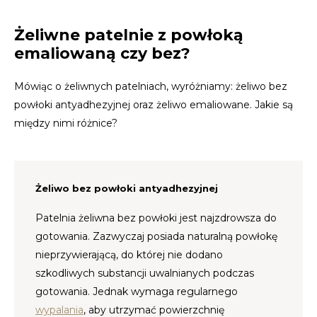
Żeliwne patelnie z powłoką
LVL
emaliowaną czy bez?
MYR
Mówiąc o żeliwnych patelniach, wyróżniamy: żeliwo bez
MXN
powłoki antyadhezyjnej oraz żeliwo emaliowane. Jakie są
między nimi różnice?
NOK
PHP
Żeliwo bez powłoki antyadhezyjnej
PLN
Patelnia żeliwna bez powłoki jest najzdrowsza do
gotowania. Zazwyczaj posiada naturalną powłokę
SGD
nieprzywierającą, do której nie dodano
szkodliwych substancji uwalnianych podczas
ZAR
gotowania. Jednak wymaga regularnego
wypalania
, aby utrzymać powierzchnię
SEK