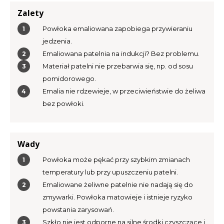
Zalety
Powłoka emaliowana zapobiega przywieraniu
jedzenia.
Emaliowana patelnia na indukcji? Bez problemu.
Materiał patelni nie przebarwia się, np. od sosu
pomidorowego.
Emalia nie rdzewieje, w przeciwieństwie do żeliwa
bez powłoki.
Wady
Powłoka może pękać przy szybkim zmianach
temperatury lub przy upuszczeniu patelni.
Emaliowane żeliwne patelnie nie nadają się do
zmywarki. Powłoka matowieje i istnieje ryzyko
powstania zarysowań.
Szkło nie jest odporne na silne środki czyszczące i