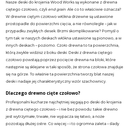
CAD
Nasze deski do krojenia Wood Works są wykonane z drewna
ciętego czołowo, czyli
end grain
. Ale co to właściwie oznacza?
Polski
CHF
W drewnie ciętym czołowo włókna drzewne są ustawione
prostopadle do powierzchni cięcia, a nie równolegle – jak w
INR
przypadku zwykłych desek. Brzmi skomplikowanie? Pomyśl o
tym tak: w naszych deskach włókna ustawione są pionowo, a w
JPY
innych deskach – poziomo. Czoło drewna to ta powierzchnia,
którą zwykle widzisz z boku deski. Deski z drewna ciętego
THB
czołowo powstają poprzez pocięcie drewna na bloki, które
następnie są sklejane w taki sposób, że strona czołowa znajduje
CZK
się na górze. To właśnie ta powierzchnia tworzy blat naszej
deski i nadaje jej charakterystyczny wzór szachownicy.
DKK
Dlaczego drewno cięte czołowo?
ECS
Profesjonalni kucharze najchętniej sięgają po deski do krojenia
z drewna ciętego czołowo – i nie bez powodu: takie drewno
HUF
jest wytrzymałe, trwałe, nie wypacza się łatwo, a noże
pozostają dłużej ostre. Co więcej – i to ogromna zaleta – ślady
KRW