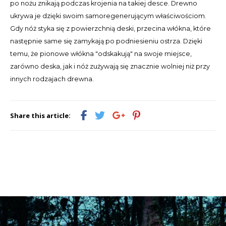
po nożu znikają podczas krojenia na takiej desce. Drewno
ukrywa je dzięki swoim samoregenerującym właściwościom.
LVL
Gdy nóż styka się z powierzchnią deski, przecina włókna, które
następnie same się zamykają po podniesieniu ostrza. Dzięki
MYR
temu, że pionowe włókna "odskakują" na swoje miejsce,
zarówno deska, jak i nóż zużywają się znacznie wolniej niż przy
MXN
innych rodzajach drewna.
NOK
Share this article:
PHP
PLN
SGD
ZAR
SEK