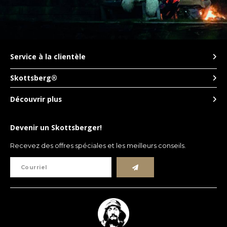
Español
CAD
Polski
CHF
INR
Service à la clientèle
JPY
Skottsberg®
Découvrir plus
THB
CZK
Devenir un Skottsberger!
Recevez des offres spéciales et les meilleurs conseils.
DKK
ECS
HUF
KRW