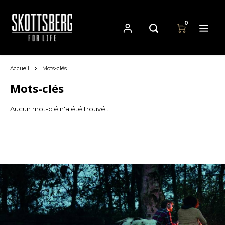
0
Accueil
Mots-clés
Hoofdmenu / casseroles
Hoofdmenu
Hoofdmenu
Casseroles
Langue
Devise
Mots-clés
Aucun mot-clé n'a été trouvé...
Cast Iron Cookware
Nederlands
EUR
Carbon Steel Cookware
Deutsch
GBP
Stainless Steel Cookware
English
USD
Français
AUD