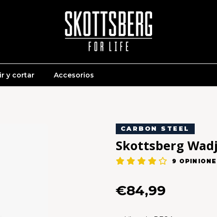
r y cortar
Accesorios
CARBON STEEL
Skottsberg Wadj
9
OPINIONE
€84,99