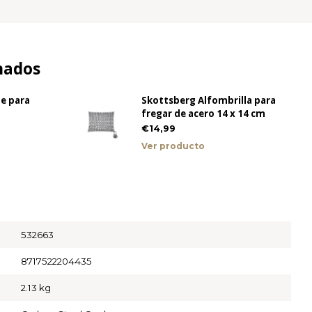
nados
te para
Skottsberg Alfombrilla para
fregar de acero 14 x 14 cm
€14,99
Ver producto
532663
8717522204435
2.13 kg