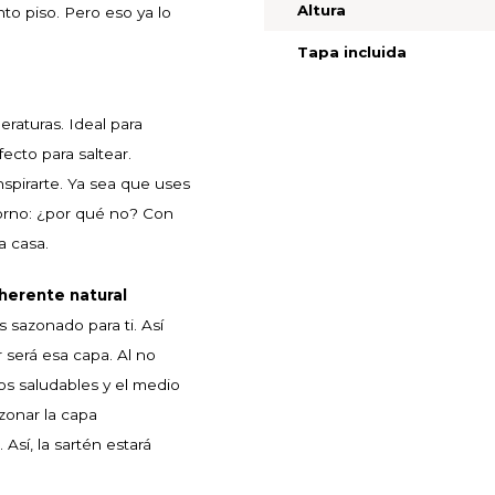
Altura
to piso. Pero eso ya lo
Tapa incluida
raturas. Ideal para
fecto para saltear.
nspirarte. Ya sea que uses
horno: ¿por qué no? Con
a casa.
herente natural
 sazonado para ti. Así
 será esa capa. Al no
os saludables y el medio
zonar la capa
. Así, la sartén estará