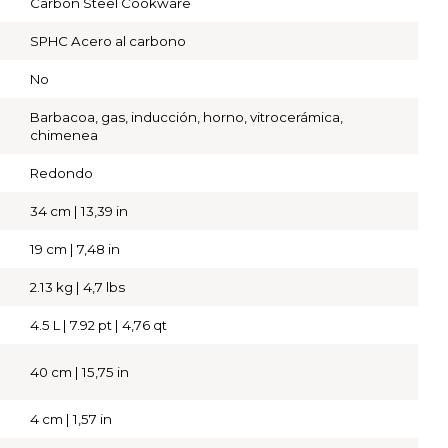
Carbon Steel Cookware
SPHC Acero al carbono
No
Barbacoa, gas, inducción, horno, vitrocerámica,
chimenea
Redondo
34 cm | 13,39 in
19 cm | 7,48 in
2.13 kg | 4,7 lbs
4.5 L | 7.92 pt | 4,76 qt
40 cm | 15,75 in
4 cm | 1,57 in