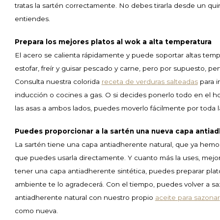
tratas la sartén correctamente. No debes tirarla desde un quin
entiendes.
Prepara los mejores platos al wok a alta temperatura
El acero se calienta rápidamente y puede soportar altas tempe
estofar, freír y guisar pescado y carne, pero por supuesto, per
Consulta nuestra colorida
receta de verduras salteadas
para i
inducción o cocines a gas. O si decides ponerlo todo en el 
las asas a ambos lados, puedes moverlo fácilmente por toda l
Puedes proporcionar a la sartén una nueva capa antiad
La sartén tiene una capa antiadherente natural, que ya hemos
que puedes usarla directamente. Y cuanto más la uses, mejor
tener una capa antiadherente sintética, puedes preparar plat
ambiente te lo agradecerá. Con el tiempo, puedes volver a sa
antiadherente natural con nuestro propio
aceite para sazonar
como nueva.