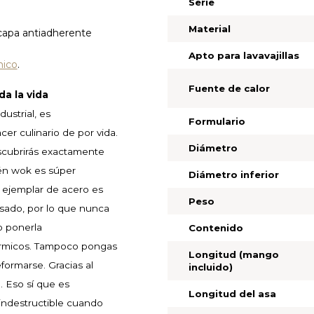
Serie
Material
 capa antiadherente
Apto para lavavajillas
mico
.
Fuente de calor
da la vida
ustrial, es
Formulario
er culinario de por vida.
Diámetro
cubrirás exactamente
tén wok es súper
Diámetro inferior
e ejemplar de acero es
Peso
esado, por lo que nunca
o ponerla
Contenido
érmicos. Tampoco pongas
Longitud (mango
eformarse. Gracias al
incluido)
a. Eso sí que es
Longitud del asa
 indestructible cuando