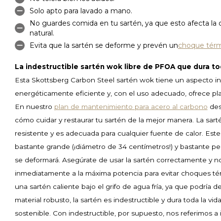
Solo apto para lavado a mano.
No guardes comida en tu sartén, ya que esto afecta la
natural.
Evita que la sartén se deforme y prevén un
choque tér
La indestructible sartén wok libre de PFOA que dura to
Esta Skottsberg Carbon Steel sartén wok tiene un aspecto ind
energéticamente eficiente y, con el uso adecuado, ofrece plac
En nuestro
plan de mantenimiento para acero al carbono
des
cómo cuidar y restaurar tu sartén de la mejor manera. La sar
resistente y es adecuada para cualquier fuente de calor. Est
bastante grande (¡diámetro de 34 centímetros!) y bastante p
se deformará. Asegúrate de usar la sartén correctamente y n
inmediatamente a la máxima potencia para evitar choques t
una sartén caliente bajo el grifo de agua fría, ya que podría d
material robusto, la sartén es indestructible y dura toda la vid
sostenible. Con indestructible, por supuesto, nos referimos a